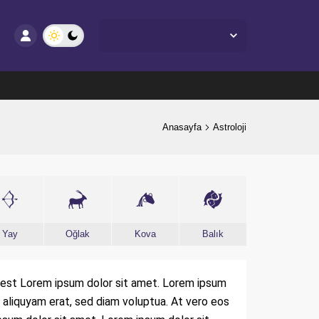
Yalova Merkez,
27
°C
Açık
Anasayfa
Astroloji
Yay
Oğlak
Kova
Balık
 est Lorem ipsum dolor sit amet. Lorem ipsum
 aliquyam erat, sed diam voluptua. At vero eos