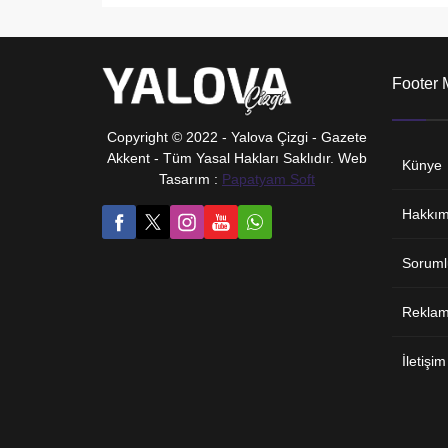
Footer
Copyright © 2022 - Yalova Çizgi - Gazete
Akkent - Tüm Yasal Hakları Saklıdır. Web
Künye
Tasarım :
Papatyam Soft
Hakkım
Soruml
Reklam 
İletişim