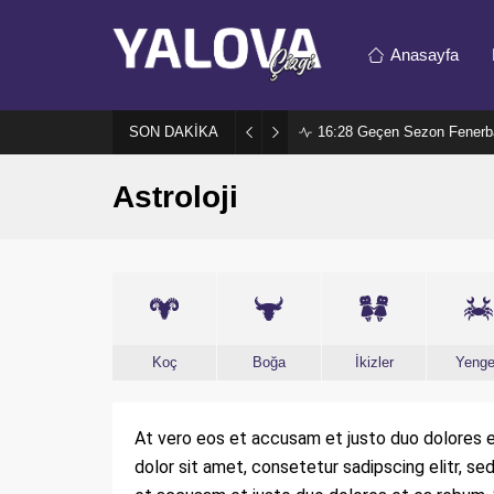
Anasayfa
SON DAKİKA
16:28
Geçen Sezon Fenerb
Astroloji
Koç
Boğa
İkizler
Yeng
At vero eos et accusam et justo duo dolores e
dolor sit amet, consetetur sadipscing elitr, s