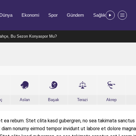
Dünya
Ekonomi
Spor
Gündem
Sağlık
ahçe, Bu Sezon Konyaspor Mu?
eç
Aslan
Başak
Terazi
Akrep
t ea rebum. Stet clita kasd gubergren, no sea takimata sanctus
ed diam nonumy eirmod tempor invidunt ut labore et dolore magna