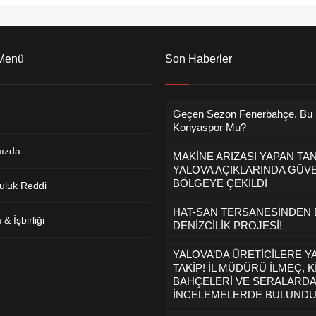
 Menü
Son Haberler
Geçen Sezon Fenerbahçe, Bu
Konyaspor Mu?
ızda
MAKİNE ARIZASI YAPAN TA
YALOVA AÇIKLARINDA GÜVE
BÖLGEYE ÇEKİLDİ
uluk Reddi
HAT-SAN TERSANESİNDEN
& İşbirliği
DENİZCİLİK PROJESİ!
YALOVA’DA ÜRETİCİLERE Y
TAKİP! İL MÜDÜRÜ İLMEÇ, K
BAHÇELERİ VE SERALARDA
İNCELEMELERDE BULUND