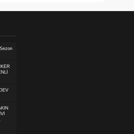
 Sezon
NKER
NLİ
 DEV
AKIN
İVİ
U