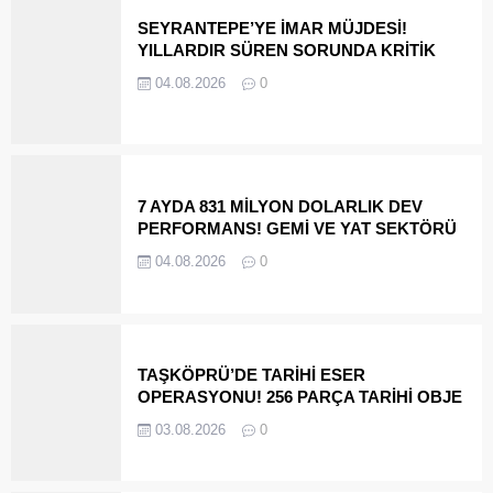
SEYRANTEPE’YE İMAR MÜJDESİ!
YILLARDIR SÜREN SORUNDA KRİTİK
EŞİK AŞILDI
04.08.2026
0
7 AYDA 831 MİLYON DOLARLIK DEV
PERFORMANS! GEMİ VE YAT SEKTÖRÜ
YİNE ZİRVEDE
04.08.2026
0
TAŞKÖPRÜ’DE TARİHİ ESER
OPERASYONU! 256 PARÇA TARİHİ OBJE
VE SİKKE ELE GEÇİRİLDİ
03.08.2026
0