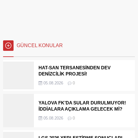
KIRILAN AYNASI
Bazı insanları tanımaya başladıkça, “topraktan yaratıldık”
sözünü ne kadar tekrarlasam da içimde aynı ölçüde başka bir
cümle daha büyüyor, o toprak zamanla taşa dönüşebiliyor,
taştan olabiliyor.
GÜNCEL KONULAR
HAT-SAN TERSANESİNDEN DEV
DENİZCİLİK PROJESİ!
05.08.2026
0
YALOVA FK’DA SULAR DURULMUYOR!
İDDİALARA AÇIKLAMA GELECEK Mİ?
05.08.2026
0
LGS 2026 YERLEŞTİRME SONUÇLARI