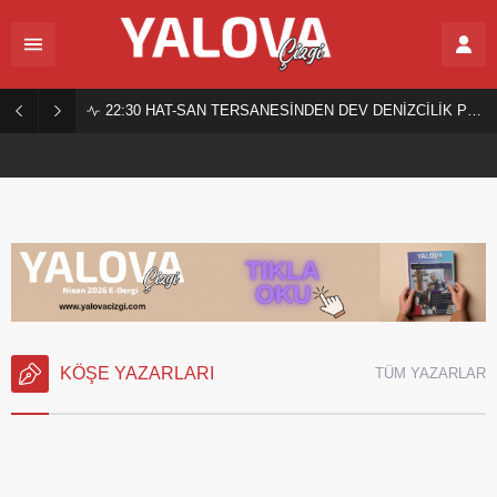
22:30
HAT-SAN TERSANESİNDEN DEV DENİZCİLİK PROJESİ!
HAT-SAN TERSANESİNDEN DEV DENİZCİLİK
PROJESİ!
KÖŞE YAZARLARI
TÜM YAZARLAR
Aysel AKKANAT
30.11.2025
TOPRAKTAN MI TAŞTAN MI? DOSTLUK VE VEFANIN