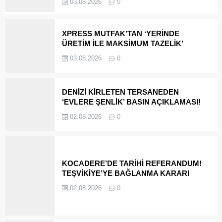
03.08.2026
0
XPRESS MUTFAK’TAN ‘YERİNDE
ÜRETİM İLE MAKSİMUM TAZELİK’
03.08.2026
0
DENİZİ KİRLETEN TERSANEDEN
‘EVLERE ŞENLİK’ BASIN AÇIKLAMASI!
02.08.2026
0
KOCADERE’DE TARİHİ REFERANDUM!
TEŞVİKİYE’YE BAĞLANMA KARARI
SANDIKTAN ÇIKTI
02.08.2026
0