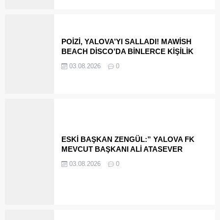
POİZİ, YALOVA’YI SALLADI! MAWİSH
BEACH DİSCO’DA BİNLERCE KİŞİLİK
RAP COŞKUSU
03.08.2026
0
ESKİ BAŞKAN ZENGÜL:” YALOVA FK
MEVCUT BAŞKANI ALİ ATASEVER
TARAFINDAN VERİLEN VAATLER
03.08.2026
0
YERİNE GETİRİLMEDİ”