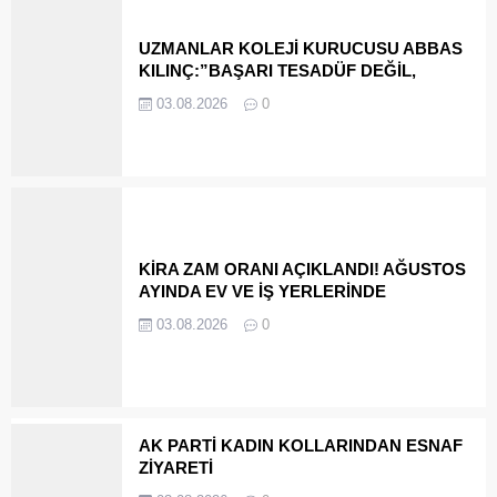
UZMANLAR KOLEJİ KURUCUSU ABBAS
KILINÇ:”BAŞARI TESADÜF DEĞİL,
DOĞRU TERCİHİN SONUCUDUR”
03.08.2026
0
KİRA ZAM ORANI AÇIKLANDI! AĞUSTOS
AYINDA EV VE İŞ YERLERİNDE
UYGULANACAK TAVAN ARTIŞ ORANI
03.08.2026
0
31,90 OLDU
AK PARTİ KADIN KOLLARINDAN ESNAF
ZİYARETİ