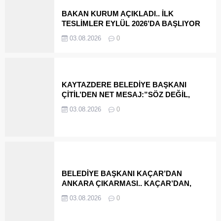
BAKAN KURUM AÇIKLADI.. İLK
TESLİMLER EYLÜL 2026’DA BAŞLIYOR
03.08.2026
0
KAYTAZDERE BELEDİYE BAŞKANI
ÇİTİL’DEN NET MESAJ:”SÖZ DEĞİL,
HİZMET KONUŞSUN”
03.08.2026
0
BELEDİYE BAŞKANI KAÇAR’DAN
ANKARA ÇIKARMASI.. KAÇAR’DAN,
İÇİŞLERİ BAKANI ÇİFTÇİ’YE ZİYARET
03.08.2026
0