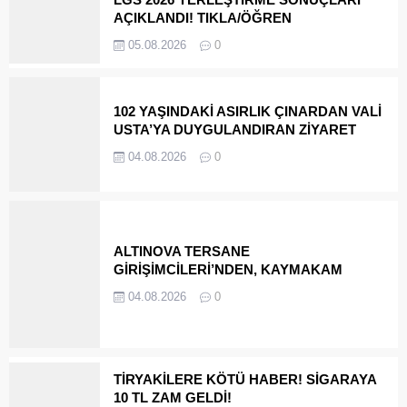
AÇIKLANDI! TIKLA/ÖĞREN
05.08.2026
0
102 YAŞINDAKİ ASIRLIK ÇINARDAN VALİ
USTA’YA DUYGULANDIRAN ZİYARET
04.08.2026
0
ALTINOVA TERSANE
GİRİŞİMCİLERİ’NDEN, KAYMAKAM
GÖKSU BAYRAM’A HAYIRLI OLSUN
04.08.2026
0
ZİYARETİ
TİRYAKİLERE KÖTÜ HABER! SİGARAYA
10 TL ZAM GELDİ!