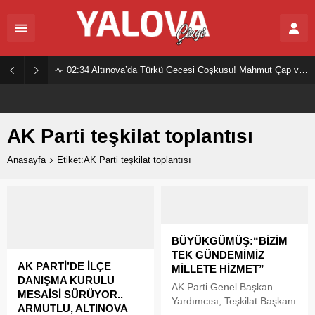
02:34
Altınova’da Türkü Gecesi Coşkusu! Mahmut Çap ve Ekibi Vatandaşları Buluşturdu
AK Parti teşkilat toplantısı
Anasayfa
Etiket:AK Parti teşkilat toplantısı
BÜYÜKGÜMÜŞ:“BİZİM
TEK GÜNDEMİMİZ
AK PARTİ’DE İLÇE
MİLLETE HİZMET”
DANIŞMA KURULU
AK Parti Genel Başkan
MESAİSİ SÜRÜYOR..
Yardımcısı, Teşkilat Başkanı
ARMUTLU, ALTINOVA