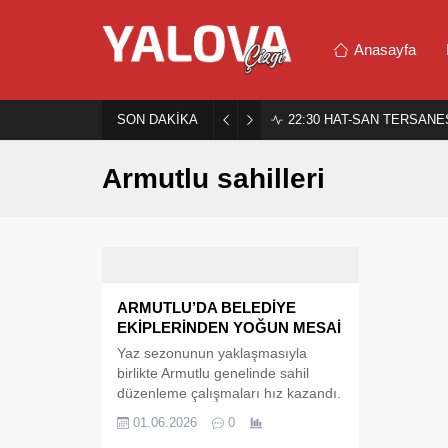
Anasayfa
SON DAKİKA
22:30
HAT-SAN TERSANES
Armutlu sahilleri
ARMUTLU’DA BELEDİYE
EKİPLERİNDEN YOĞUN MESAİ
Yaz sezonunun yaklaşmasıyla
birlikte Armutlu genelinde sahil
düzenleme çalışmaları hız kazandı.
Armutlu Belediyesi ekipleri, ilçe
01.06.2026
0
sahillerini yaz aylarına hazırlamak