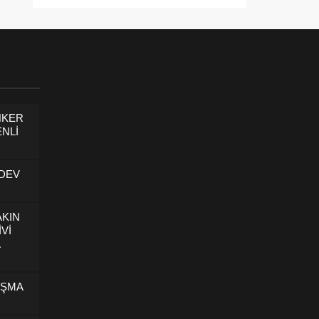
NKER
NLİ
 DEV
AKIN
İVİ
U
IŞMA