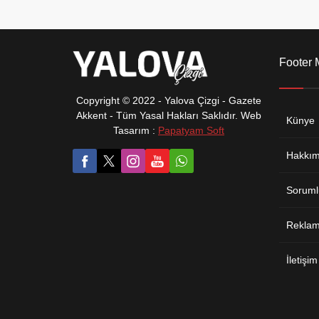
amacıyla kapsamlı temizlik, bakım
ve çevre düzenleme çalışmalarını
aralıksız sürdürüyor. Özellikle yaz
aylarında yoğun ziyaretçi ağırlayan
sahil bantlarında yürütülen
Footer
çalışmalar kapsamında çevre
temizliği, atık toplama, peyzaj
Copyright © 2022 - Yalova Çizgi - Gazete
düzenlemeleri ve genel bakım
Akkent - Tüm Yasal Hakları Saklıdır. Web
faaliyetleri...
Künye
Tasarım :
Papatyam Soft
Hakkım
Soruml
Reklam 
İletişim