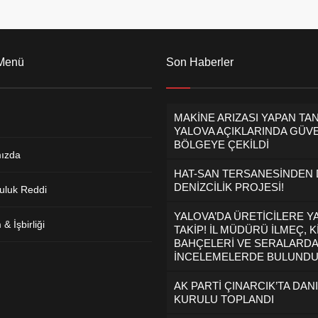
 Menü
Son Haberler
MAKİNE ARIZASI YAPAN TA
YALOVA AÇIKLARINDA GÜVE
BÖLGEYE ÇEKİLDİ
ızda
HAT-SAN TERSANESİNDEN
DENİZCİLİK PROJESİ!
uluk Reddi
YALOVA’DA ÜRETİCİLERE Y
& İşbirliği
TAKİP! İL MÜDÜRÜ İLMEÇ, K
BAHÇELERİ VE SERALARDA
İNCELEMELERDE BULUND
AK PARTİ ÇINARCIK’TA DAN
KURULU TOPLANDI