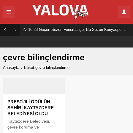
16:28
Geçen Sezon Fenerbahçe, Bu Sezon Konyaspor Mu?
çevre bilinçlendirme
Anasayfa
Etiket:çevre bilinçlendirme
PRESTİJLİ ÖDÜLÜN
SAHİBİ KAYTAZDERE
BELEDİYESİ OLDU
Kaytazdere Belediyesi,
çevre koruma ve