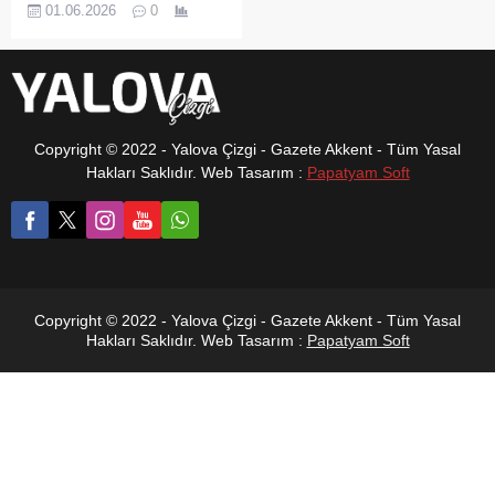
bilinçlendirme alanında
01.06.2026
0
yürüttüğü örnek
çalışmalarla Türkiye
çapında önemli bir ödüle
layık görüldü. Türkiye Çevre
Eğitim Vakfı (TÜRÇEV)
tarafından yürütülen Mavi
Copyright © 2022 - Yalova Çizgi - Gazete Akkent - Tüm Yasal
Bayrak Çevre Eğitim
Hakları Saklıdır. Web Tasarım :
Papatyam Soft
Etkinlikleri kapsamında,
Kaytazdere Belediyesi “En
İyi Çevre Eğitim ve
Bilinçlendirme Etkinlikleri”
ödülünü kazandı. Ödül
sonrası açıklamada bulunan
Kaytazdere Belediye
Copyright © 2022 - Yalova Çizgi - Gazete Akkent - Tüm Yasal
Başkanı Doğan Çitil,“...
Hakları Saklıdır. Web Tasarım :
Papatyam Soft