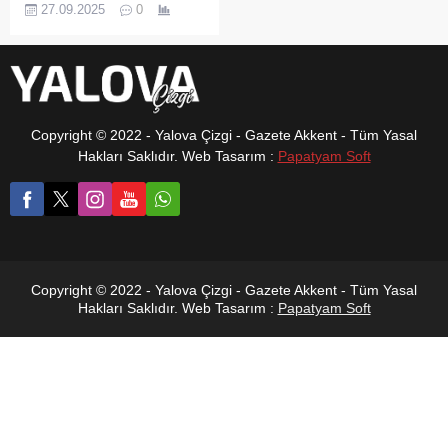
vakaları, sadece metabolik
27.09.2025
0
bir rahatsızlık değil; aynı
zamanda görme kaybının
da başlıca nedenlerinden
biri. Uzmanlar, diyabetin en
tehlikeli
komplikasyonlarından biri
Copyright © 2022 - Yalova Çizgi - Gazete Akkent - Tüm Yasal
olan "diyabetik retinopati"ye
Hakları Saklıdır. Web Tasarım :
Papatyam Soft
karşı erken teşhisin hayati
önem taşıdığını vurguluyor.
Copyright © 2022 - Yalova Çizgi - Gazete Akkent - Tüm Yasal
Hakları Saklıdır. Web Tasarım :
Papatyam Soft