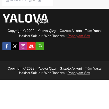
01.06.2026
0
Bağlarbaşı Mahallesi’nde
devam eden kentsel
dönüşüm çalışmaları,
mahalle sakinleriniň
tepkisini çekmeye devam
ediyor. Projenin
Copyright © 2022 - Yalova Çizgi - Gazete Akkent - Tüm Yasal
beklenenden yavaş
Hakları Saklıdır. Web Tasarım :
Papatyam Soft
ilerlediğini savunan
vatandaşlar, bir araya
gelerek yaşanan sorunların
çözülmesini istedi. Özellikle
hak sahipliği statüsü
konusunda yaşanan
belirsizliklerin süreci tıkadığı
Copyright © 2022 - Yalova Çizgi - Gazete Akkent - Tüm Yasal
ifade edildi.
Hakları Saklıdır. Web Tasarım :
Papatyam Soft