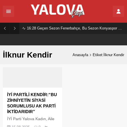
16:28
Geçen Sezon Fenerbahçe, Bu Sezon Konyaspor Mu?
İlknur Kendir
Anasayfa
Etiket:İlknur Kendir
İYİ PARTİLİ KENDİR:“BU
ZİHNİYETİN SİYASİ
SORUMLUSU AK PARTİ
İKTİDARIDIR”
İYİ Parti Yalova Kadın, Aile
ve Sosyal Hizmetlerden