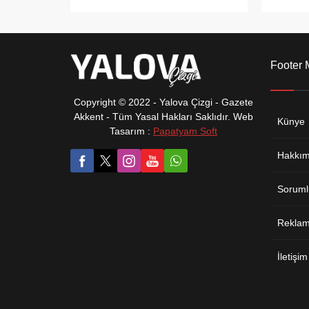
Geçiş Sistemi (LGS) yerleştirme
Fatma Nu
sonuçlarını erişime açarken,
kaybetme
öğrenciler T.C. kimlik numaralarıyla
saldırıy
sonuçlarını anında sorgulayabiliyor.
iş bırak
KESK’e b
Footer
Yalova İ
önünde b
açıklama
Copyright © 2022 - Yalova Çizgi - Gazete
Akkent - Tüm Yasal Hakları Saklıdır. Web
Künye
Tasarım :
Papatyam Soft
Hakkım
Soruml
Reklam 
İletişim