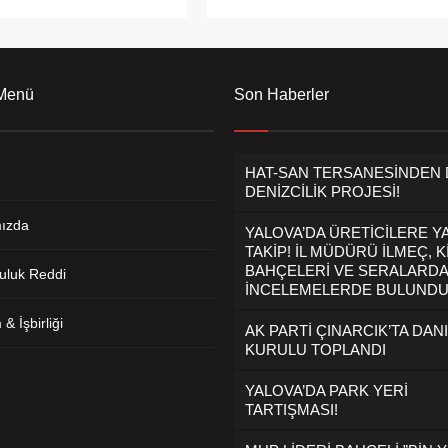
r Çelik’in hayatını
"Kıyafetlerde özel işaret, baskı ve
siyle sonuçlanan bıçaklı
desen gibi kısıtlayıcı ayrıntılara yer
a tepki göstermek amacıyla
verilmeyecek. Belirlenen okul
ma eylemi gerçekleştirdi.
kıyafeti görseli okulun internet
ağlı sendika üyeleri,
sayfasında yayımlanacak ve bu
 Menü
Son Haberler
l Milli Eğitim Müdürlüğü
kıyafetler 4 eğitim öğretim yılı
ir araya gelerek basın
geçmeden değiştirilemeyecek"
sı yaptı ve...
dedi.
HAT-SAN TERSANESİNDEN
DENİZCİLİK PROJESİ!
ızda
YALOVA’DA ÜRETİCİLERE Y
TAKİP! İL MÜDÜRÜ İLMEÇ, K
BAHÇELERİ VE SERALARDA
uluk Reddi
İNCELEMELERDE BULUND
& İşbirliği
AK PARTİ ÇINARCIK’TA DAN
KURULU TOPLANDI
YALOVA’DA PARK YERİ
TARTIŞMASI!