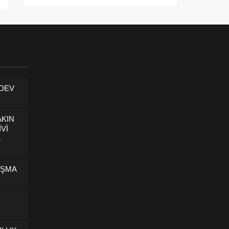
 DEV
AKIN
İVİ
U
IŞMA