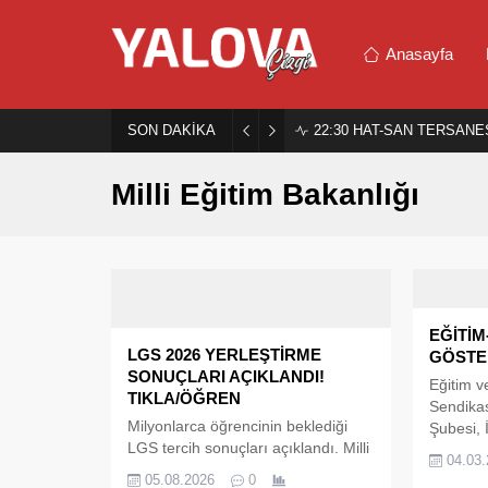
Anasayfa
SON DAKİKA
22:30
HAT-SAN TERSANES
Milli Eğitim Bakanlığı
EĞİTİM
LGS 2026 YERLEŞTİRME
GÖSTE
SONUÇLARI AÇIKLANDI!
Eğitim v
TIKLA/ÖĞREN
Sendikas
Milyonlarca öğrencinin beklediği
Şubesi,
LGS tercih sonuçları açıklandı. Milli
ilçesind
04.03
Eğitim Bakanlığı, 2026 Liselere
yaşanan 
05.08.2026
0