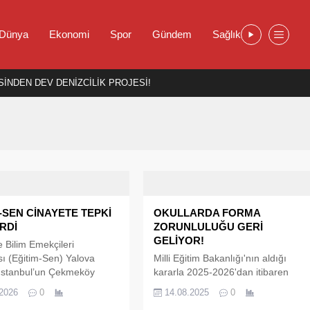
Dünya
Ekonomi
Spor
Gündem
Sağlık
İNDEN DEV DENİZCİLİK PROJESİ!
-SEN CİNAYETE TEPKİ
OKULLARDA FORMA
RDİ
ZORUNLULUĞU GERİ
GELİYOR!
e Bilim Emekçileri
ı (Eğitim-Sen) Yalova
Milli Eğitim Bakanlığı'nın aldığı
 İstanbul’un Çekmeköy
kararla 2025-2026'dan itibaren
e bir meslek lisesinde
okullarda tekrar forma giyilecek.
.2026
0
14.08.2025
0
ve Biyoloji Öğretmeni
Milli Eğitim Bakanı Yusuf Tekin,