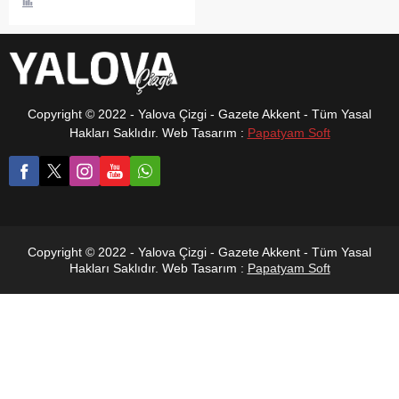
Eğitim Bakanı Yusuf Tekin,
"Kıyafetlerde özel işaret,
baskı ve desen gibi
kısıtlayıcı ayrıntılara yer
verilmeyecek. Belirlenen
okul kıyafeti görseli okulun
Copyright © 2022 - Yalova Çizgi - Gazete Akkent - Tüm Yasal
internet sayfasında
Hakları Saklıdır. Web Tasarım :
Papatyam Soft
yayımlanacak ve bu
kıyafetler 4 eğitim öğretim
yılı geçmeden
değiştirilemeyecek" dedi.
Copyright © 2022 - Yalova Çizgi - Gazete Akkent - Tüm Yasal
Hakları Saklıdır. Web Tasarım :
Papatyam Soft