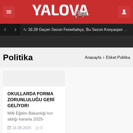
16:28
Geçen Sezon Fenerbahçe, Bu Sezon Konyaspor Mu?
Politika
Anasayfa
Etiket:Politika
OKULLARDA FORMA
ZORUNLULUĞU GERİ
GELİYOR!
Milli Eğitim Bakanlığı'nın
aldığı kararla 2025-
2026'dan itibaren okullarda
14.08.2025
0
tekrar forma giyilecek. Milli