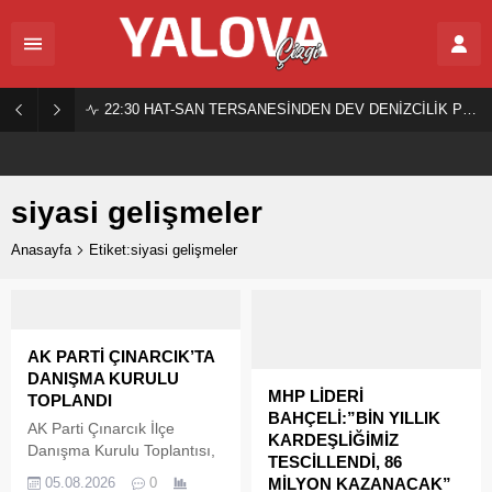
22:30
HAT-SAN TERSANESİNDEN DEV DENİZCİLİK PROJESİ!
siyasi gelişmeler
Anasayfa
Etiket:siyasi gelişmeler
AK PARTİ ÇINARCIK’TA
DANIŞMA KURULU
MHP LİDERİ
TOPLANDI
BAHÇELİ:”BİN YILLIK
AK Parti Çınarcık İlçe
KARDEŞLİĞİMİZ
Danışma Kurulu Toplantısı,
TESCİLLENDİ, 86
AK Parti Yalova İl Başkanı
05.08.2026
0
MİLYON KAZANACAK”