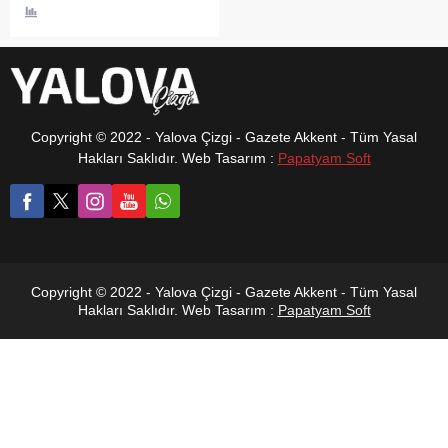
yaptığı değerlendirmeler
sonucunda deprem riski en
yüksek 110 ilçeyi açıkladı.
Açıklanan listede,
Yalova’nın Altınova ve
Çınarcık ilçelerinin de en
riskli bölgeler arasında yer
Copyright © 2022 - Yalova Çizgi - Gazete Akkent - Tüm Yasal
alması dikkat çekti.
Hakları Saklıdır. Web Tasarım :
Papatyam Soft
Copyright © 2022 - Yalova Çizgi - Gazete Akkent - Tüm Yasal
Hakları Saklıdır. Web Tasarım :
Papatyam Soft