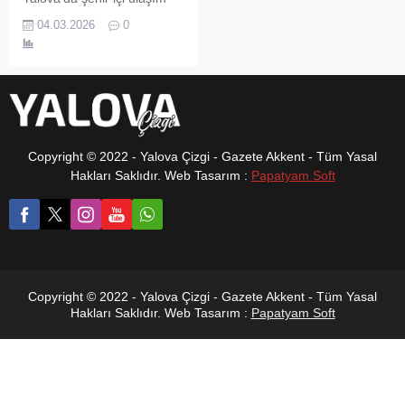
hizmeti veren taksiler, 3
04.03.2026
0
Mart Salı günü itibarıyla
yeni tarifeye geçti. 2026
yılının ilk aylarında birçok
ürün ve hizmet kaleminde
yaşanan fiyat artışlarının
ardından taksi ücretlerine
de zam yapıldı.
Copyright © 2022 - Yalova Çizgi - Gazete Akkent - Tüm Yasal
Güncellenen tarifeyle birlikte
Hakları Saklıdır. Web Tasarım :
Papatyam Soft
taksimetre açılış ücreti,
kilometre başına ücret ve
kısa mesafe (indi-bindi)
bedeli yükselirken, bekleme
ücretinde...
Copyright © 2022 - Yalova Çizgi - Gazete Akkent - Tüm Yasal
Hakları Saklıdır. Web Tasarım :
Papatyam Soft