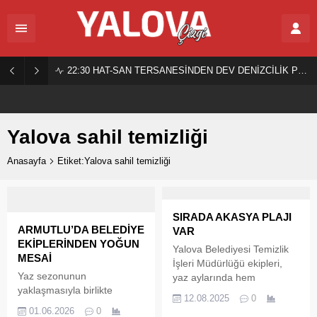
22:30
HAT-SAN TERSANESİNDEN DEV DENİZCİLİK PROJESİ!
Yalova sahil temizliği
Anasayfa
Etiket:Yalova sahil temizliği
SIRADA AKASYA PLAJI
ARMUTLU’DA BELEDİYE
VAR
EKİPLERİNDEN YOĞUN
Yalova Belediyesi Temizlik
MESAİ
İşleri Müdürlüğü ekipleri,
Yaz sezonunun
yaz aylarında hem
yaklaşmasıyla birlikte
Yalovalıların hem de
12.08.2025
0
Armutlu genelinde sahil
tatilcilerin en çok tercih ettiği
01.06.2026
0