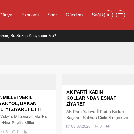
Dünya
Ekonomi
Spor
Gündem
Sağlık
ahçe, Bu Sezon Konyaspor Mu?
AK PARTİ KADIN
 MİLLETVEKİLİ
KOLLARINDAN ESNAF
A AKYOL, BAKAN
ZİYARETİ
I’YI ZİYARET ETTİ
AK Parti Yalova İl Kadın Kolları
Yalova Milletvekili Meliha
Başkanı Selihan Dicle Şimşek ve
ürkiye Büyük Millet
yönetim kurulu üyeleri, Yalova
03.08.2026
0
'nde (TBMM) Tarım ve
merkez Rüstempaşa Mahallesi
.2026
0