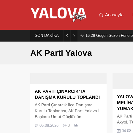
Anasayfa
SON DAKİKA
16:28
Geçen Sezon Fenerb
AK Parti Yalova
AK PARTİ ÇINARCIK’TA
YALOVA
DANIŞMA KURULU TOPLANDI
MELİH
AK Parti Çınarcık İlçe Danışma
YUMAKL
Kurulu Toplantısı, AK Parti Yalova İl
AK Parti 
Başkanı Umut Güçlü'nün
Akyol, T
başkanlığında ilçe teşkilat
05.08.2026
0
Meclisi
binasında gerçekleştirildi.
04.08