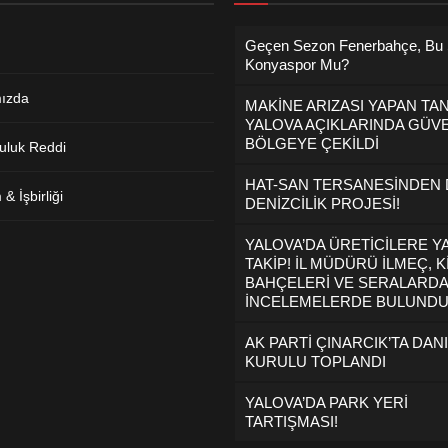
Geçen Sezon Fenerbahçe, Bu
Konyaspor Mu?
ızda
MAKİNE ARIZASI YAPAN TA
YALOVA AÇIKLARINDA GÜVE
BÖLGEYE ÇEKİLDİ
uluk Reddi
HAT-SAN TERSANESİNDEN
& İşbirliği
DENİZCİLİK PROJESİ!
YALOVA’DA ÜRETİCİLERE Y
TAKİP! İL MÜDÜRÜ İLMEÇ, K
BAHÇELERİ VE SERALARDA
İNCELEMELERDE BULUND
AK PARTİ ÇINARCIK’TA DAN
KURULU TOPLANDI
YALOVA’DA PARK YERİ
TARTIŞMASI!