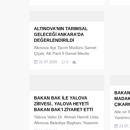
Orman Ba
Toplantıda teşkilatın çalışmaları
bir aray
masaya yatırılırken, Çınarcık'a
ve orman
yönelik planlanan hizmet ve yatırım
taleplerin
projeleri de kapsamlı şekilde
değerlendirildi.
ALTINOVA’NIN TARIMSAL
GELECEĞİ ANKARA’DA
DEĞERLENDİRİLDİ
Altınova İlçe Tarım Müdürü Samet
Çiçek, AK Parti İl Genel Meclis
Üyesi ve Altınova Yerel Eylem
31.07.2026
0
Grubu Dernek Başkanı Resul Çiftçi
ile beraberindeki heyet, Ankara'da
bir dizi önemli ziyarette bulundu.
Gerçekleştirilen temaslarda
Altınova'da sürdürülen tarımsal
BAKAN
projeler, devam eden çalışmalar ve
BAKAN BAK İLE YALOVA
MADAK
planlanan yeni yatırımlar ele alındı.
ZİRVESİ.. YALOVA HEYETİ
ÇIKAR
BAKAN BAK’I ZİYARET ETTİ
Aile ve 
Yalova Valisi Dr. Ahmet Hamdi Usta,
Yardımc
Altınova Belediye Başkanı Yasemin
Yalova 
23.07
Fazlaca, Armutlu Belediye Başkanı
Dr. Ahme