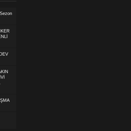
 Sezon
NKER
NLİ
 DEV
AKIN
İVİ
U
IŞMA