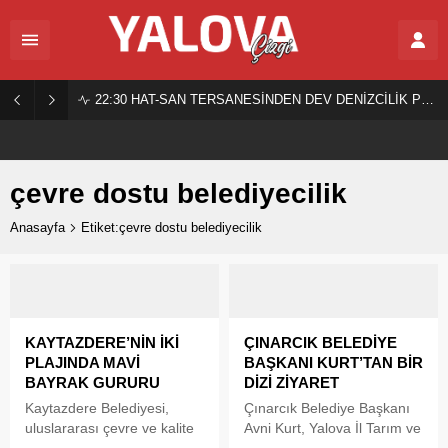
22:30
HAT-SAN TERSANESİNDEN DEV DENİZCİLİK PROJESİ!
çevre dostu belediyecilik
Anasayfa
Etiket:çevre dostu belediyecilik
KAYTAZDERE’NİN İKİ
ÇINARCIK BELEDİYE
PLAJINDA MAVİ
BAŞKANI KURT’TAN BİR
BAYRAK GURURU
DİZİ ZİYARET
Kaytazdere Belediyesi,
Çınarcık Belediye Başkanı
uluslararası çevre ve kalite
Avni Kurt, Yalova İl Tarım ve