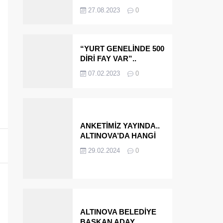
OLMAYA DEVAM
27.08.2023
0
EDECEĞİZ’
“YURT GENELİNDE 500
DİRİ FAY VAR”..
ALTINOVA VE
07.02.2023
0
ÇINARCIK..
ANKETİMİZ YAYINDA..
ALTINOVA’DA HANGİ
İSMİ BELEDİYE
29.02.2024
0
BAŞKANI OLARAK
GÖRMEK İSTERSİNİZ?
ALTINOVA BELEDİYE
BAŞKAN ADAY