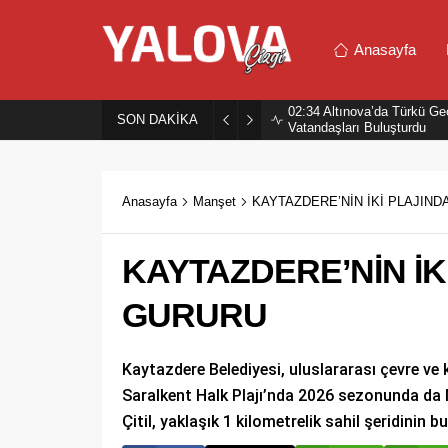
Anasayfa
02:34
Altınova’da Türkü Ge
SON DAKİKA
Vatandaşları Buluşturdu
Anasayfa
Manşet
KAYTAZDERE’NİN İKİ PLAJIN
KAYTAZDERE’NİN İK
GURURU
Kaytazdere Belediyesi, uluslararası çevre ve k
Saralkent Halk Plajı’nda 2026 sezonunda da
Çitil, yaklaşık 1 kilometrelik sahil şeridinin