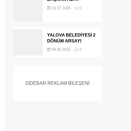
ADAYIYDI CİNAYETTEN
10.07.2025
0
MÜEBBET ALDI FİRAR
ETTİ.!
YALOVA BELEDİYESİ 2
DÖNÜM ARSAYI
SATIYOR
09.06.2025
0
SİDEBAR REKLAM BİLEŞENİ