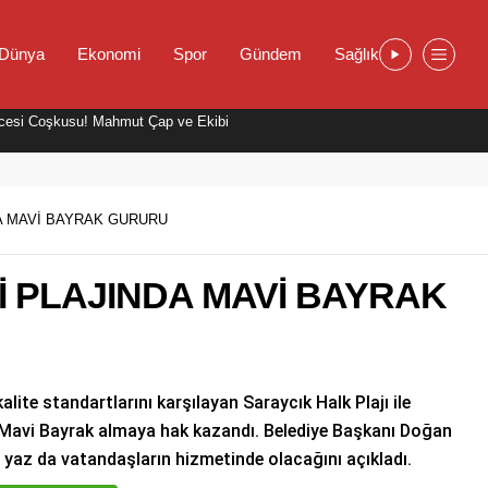
Dünya
Ekonomi
Spor
Gündem
Sağlık
cesi Coşkusu! Mahmut Çap ve Ekibi
DA MAVİ BAYRAK GURURU
İ PLAJINDA MAVİ BAYRAK
alite standartlarını karşılayan Saraycık Halk Plajı ile
 Mavi Bayrak almaya hak kazandı. Belediye Başkanı Doğan
 bu yaz da vatandaşların hizmetinde olacağını açıkladı.