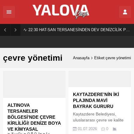
22:30
HAT-SAN TERSANESİNDEN DEV DENİZCİLİK PROJESİ!
çevre yönetimi
Anasayfa
Etiket:çevre yönetimi
KAYTAZDERE’NİN İKİ
PLAJINDA MAVİ
ALTINOVA
BAYRAK GURURU
TERSANELER
Kaytazdere Belediyesi,
BÖLGESİ’NDE ÇEVRE
uluslararası çevre ve kalite
KİRLİLİĞİ! DENİZE BOYA
standartlarını karşılayan
VE KİMYASAL
01.07.2026
0
Saraycık Halk Plajı ile