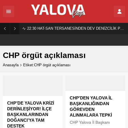
22:30
HAT-SAN TERSANESİNDEN DEV DENİZCİLİK PROJESİ!
CHP örgüt açıklaması
Anasayfa
Etiket:CHP örgüt açıklaması
CHP’DEN YALOVA İL
CHP’DE YALOVA KRİZİ
BAŞKANLIĞINDAN
DERİNLEŞİYOR! İLÇE
GÖREVDEN
BAŞKANLARINDAN
ALINMALARA TEPKİ
DOĞANCI’YA TAM
CHP Yalova İl Başkanı
DESTEK