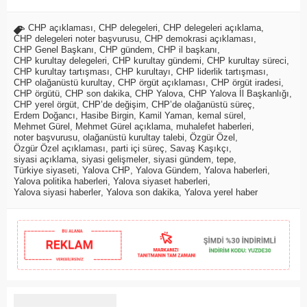
CHP açıklaması
,
CHP delegeleri
,
CHP delegeleri açıklama
,
CHP delegeleri noter başvurusu
,
CHP demokrasi açıklaması
,
CHP Genel Başkanı
,
CHP gündem
,
CHP il başkanı
,
CHP kurultay delegeleri
,
CHP kurultay gündemi
,
CHP kurultay süreci
,
CHP kurultay tartışması
,
CHP kurultayı
,
CHP liderlik tartışması
,
CHP olağanüstü kurultay
,
CHP örgüt açıklaması
,
CHP örgüt iradesi
,
CHP örgütü
,
CHP son dakika
,
CHP Yalova
,
CHP Yalova İl Başkanlığı
,
CHP yerel örgüt
,
CHP’de değişim
,
CHP’de olağanüstü süreç
,
Erdem Doğancı
,
Hasibe Birgin
,
Kamil Yaman
,
kemal sürel
,
Mehmet Gürel
,
Mehmet Gürel açıklama
,
muhalefet haberleri
,
noter başvurusu
,
olağanüstü kurultay talebi
,
Özgür Özel
,
Özgür Özel açıklaması
,
parti içi süreç
,
Savaş Kaşıkçı
,
siyasi açıklama
,
siyasi gelişmeler
,
siyasi gündem
,
tepe
,
Türkiye siyaseti
,
Yalova CHP
,
Yalova Gündem
,
Yalova haberleri
,
Yalova politika haberleri
,
Yalova siyaset haberleri
,
Yalova siyasi haberler
,
Yalova son dakika
,
Yalova yerel haber