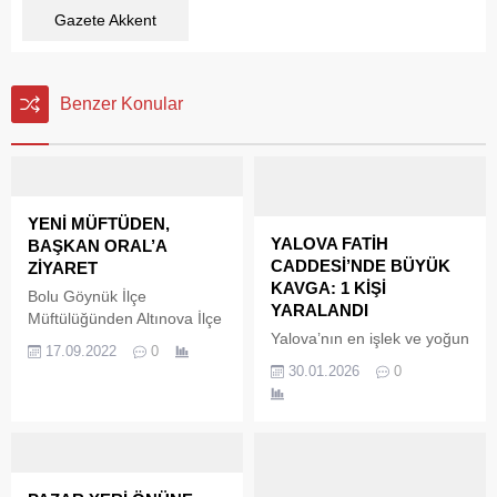
Gazete Akkent
Benzer Konular
YENİ MÜFTÜDEN,
YALOVA FATİH
BAŞKAN ORAL’A
CADDESİ’NDE BÜYÜK
ZİYARET
KAVGA: 1 KİŞİ
Bolu Göynük İlçe
YARALANDI
Müftülüğünden Altınova İlçe
Yalova’nın en işlek ve yoğun
Müftülüğü görevine
17.09.2022
0
noktalarından biri olan Fatih
başlayan Ümit Kartal,
30.01.2026
0
Caddesi’nde çıkan kavga,
Altınova Belediye Başkanı
vatandaşlara korku dolu
Dr. Metin Oral’ı ziyaret etti.
anlar yaşattı. Henüz
Bolu Göynük İlçe
bilinmeyen bir nedenle
Müftülüğünden Altınova İlçe
başlayan tartışma kısa
Müftülüğü görevine
sürede büyüyerek şiddetli
başlayan Ümit Kartal,