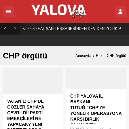
22:30
HAT-SAN TERSANESİNDEN DEV DENİZCİLİK PROJESİ!
CHP örgütü
Anasayfa
Etiket:CHP örgütü
CHP YALOVA İL
VATAN 1: CHP’DE
BAŞKANI
GÖZLER SAHAYA
TUTUĞ:“CHP’YE
ÇEVRİLDİ! PARTİ
YÖNELİK OPERASYONA
EMEKÇİLERİ NE
KARŞI BİRLİK
YAPACAK? YENİ
OLMALIYIZ”