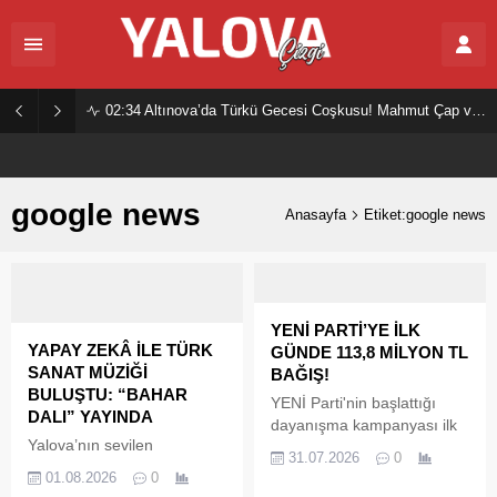
02:34
Altınova’da Türkü Gecesi Coşkusu! Mahmut Çap ve Ekibi Vatandaşları Buluşturdu
google news
Anasayfa
Etiket:google news
YENİ PARTİ’YE İLK
YAPAY ZEKÂ İLE TÜRK
GÜNDE 113,8 MİLYON TL
SANAT MÜZİĞİ
BAĞIŞ!
BULUŞTU: “BAHAR
YENİ Parti'nin başlattığı
DALI” YAYINDA
dayanışma kampanyası ilk
Yalova’nın sevilen
24 saatte yoğun ilgi gördü.
31.07.2026
0
sanatçılarından Kürşat
Genel Başkan Yardımcısı ve
01.08.2026
0
Emre’nin, albümüne adını
Çanakkale Milletvekili Özgür