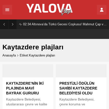
02:34
Altınova’da Türkü Gecesi Coşkusu! Mahmut Çap ve Ekibi Vatandaşları Buluşturdu
Kaytazdere plajları
Anasayfa
Etiket:Kaytazdere plajları
KAYTAZDERE’NİN İKİ
PRESTİJLİ ÖDÜLÜN
PLAJINDA MAVİ
SAHİBİ KAYTAZDERE
BAYRAK GURURU
BELEDİYESİ OLDU
Kaytazdere Belediyesi,
Kaytazdere Belediyesi,
uluslararası çevre ve kalite
çevre koruma ve