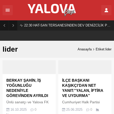
22:30
HAT-SAN TERSANESİNDEN DEV DENİZCİLİK PROJESİ!
lider
Anasayfa
Etiket:lider
BERKAY ŞAHİN, İŞ
İLÇE BAŞKANI
YOĞUNLUĞU
KAŞIKÇI’DAN NET
NEDENİYLE
YANIT:”YALAN, İFTİRA
GÖREVİNDEN AYRILDI
VE UYDURMA”
Ünlü sanatçı ve Yalova FK
Cumhuriyet Halk Partisi
Asbaşkanı ile Futbol Şube
(CHP) Çiftlikköy İlçe
16.10.2025
0
25.06.2025
0
Sorumlusu Berkay Şahin, iş
Başkanı Savaş Kaşıkçı,