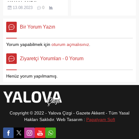
YAKALANDI!
Belediye Başkanı Mustafa
13.08.2023
0
Yalova’da yaşadığı tartışma
Tutuk, Türkiye Harp Malulü
sonrasında park halindeki
Gaziler, Şehit, Dul ve
bir otomobilin üstüne çıkan
Yetimleri Derneği Yalova
Bir Yorum Yazın
ve çevreye biber gazı sıkan
Şubesi’ni ziyaret etti.
zanlı, daha sonra ise olaya
Ziyarette, dernek başkanı
müdahale için gelen polis
Özcan İla ve gazilerle bir
Yorum yapabilmek için
oturum açmalısınız
.
otosunun üzerine adeta
araya gelen Tutuk, gazilerle
örümcek adam gibi zıpladı.
samimi sohbetler
Ziyaretçi Yorumları - 0 Yorum
Ortalığı birine katan zanlı,
gerçekleştirdi ve günün
polisin biber gazıyla
anlam ve önemine dair...
müdahalesi sonrasında
Henüz yorum yapılmamış.
gözaltına alınabildi.
Yaşanan anlar çevredeki
vatandaşlar tarafından
kameraya kaydedildi.
Cumhuriyet...
Copyright © 2022 - Yalova Çizgi - Gazete Akkent - Tüm Yasal
Hakları Saklıdır. Web Tasarım :
Papatyam Soft