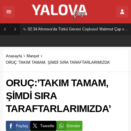
02:34
Altınova’da Türkü Gecesi Coşkusu! Mahmut Çap ve Ekibi Vatandaşları Buluşturdu
Anasayfa
Manşet
ORUÇ:’TAKIM TAMAM, ŞİMDİ SIRA TARAFTARLARIMIZDA’
ORUÇ:’TAKIM TAMAM,
ŞİMDİ SIRA
TARAFTARLARIMIZDA’
Paylaş
Tweetle
Gönder