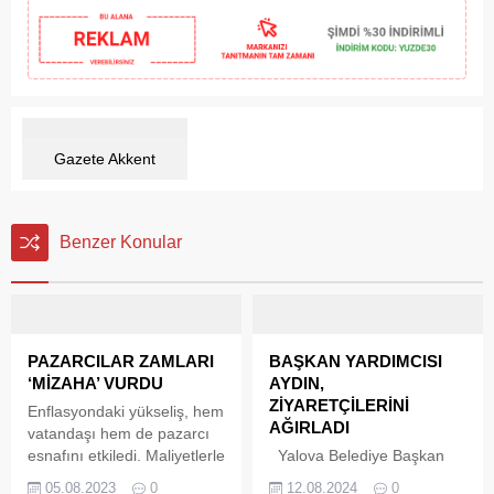
Gazete Akkent
Benzer Konular
PAZARCILAR ZAMLARI
BAŞKAN YARDIMCISI
‘MİZAHA’ VURDU
AYDIN,
ZİYARETÇİLERİNİ
Enflasyondaki yükseliş, hem
AĞIRLADI
vatandaşı hem de pazarcı
esnafını etkiledi. Maliyetlerle
Yalova Belediye Başkan
başa çıkamayan esnaf,
Yardımcısı Mesut Tutuğ ve
05.08.2023
0
12.08.2024
0