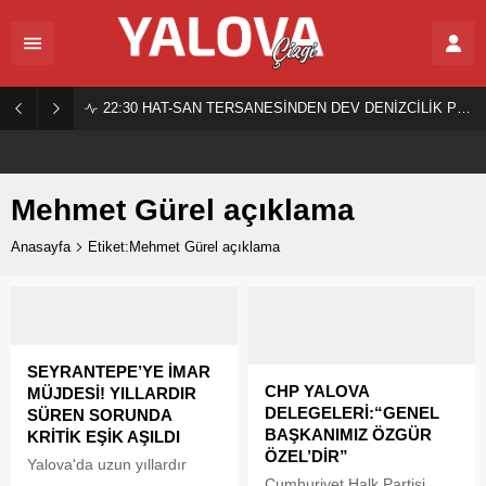
22:30
HAT-SAN TERSANESİNDEN DEV DENİZCİLİK PROJESİ!
Mehmet Gürel açıklama
Anasayfa
Etiket:Mehmet Gürel açıklama
SEYRANTEPE’YE İMAR
CHP YALOVA
MÜJDESİ! YILLARDIR
DELEGELERİ:“GENEL
SÜREN SORUNDA
BAŞKANIMIZ ÖZGÜR
KRİTİK EŞİK AŞILDI
ÖZEL’DİR”
Yalova'da uzun yıllardır
Cumhuriyet Halk Partisi