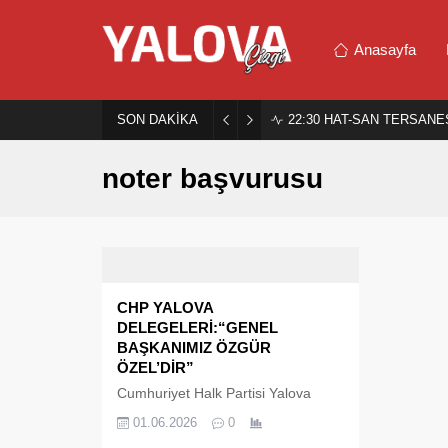
Anasayfa
SON DAKİKA
22:30
HAT-SAN TERSANES
noter başvurusu
CHP YALOVA
DELEGELERİ:“GENEL
BAŞKANIMIZ ÖZGÜR
ÖZEL’DİR”
Cumhuriyet Halk Partisi Yalova
Kurultay Delegeleri, olağanüstü
01.06.2026
0
kurultayın derhal toplanması