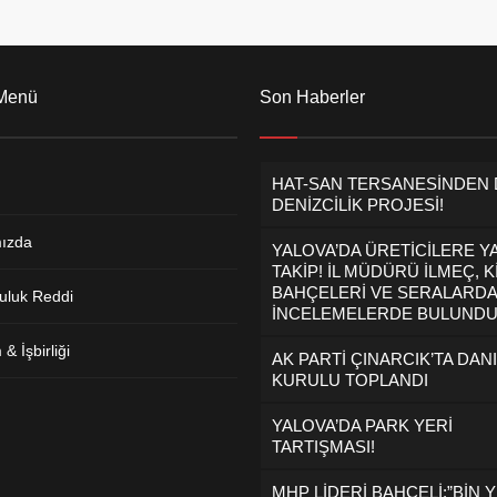
 Menü
Son Haberler
HAT-SAN TERSANESİNDEN
DENİZCİLİK PROJESİ!
ızda
YALOVA’DA ÜRETİCİLERE Y
TAKİP! İL MÜDÜRÜ İLMEÇ, K
BAHÇELERİ VE SERALARDA
uluk Reddi
İNCELEMELERDE BULUND
& İşbirliği
AK PARTİ ÇINARCIK’TA DAN
KURULU TOPLANDI
YALOVA’DA PARK YERİ
TARTIŞMASI!
MHP LİDERİ BAHÇELİ:”BİN Y