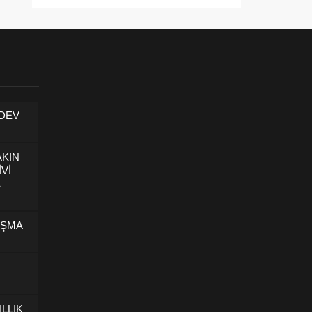
 DEV
AKIN
İVİ
U
IŞMA
ILLIK