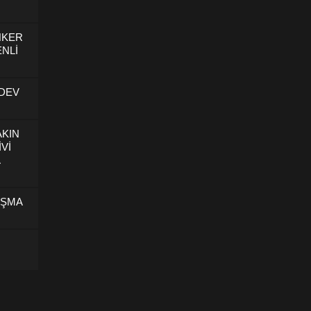
NKER
NLİ
 DEV
AKIN
İVİ
U
IŞMA