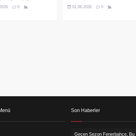
 alma sürecine sert
Kurultay Delegeleri, olağanüstü
.2026
0
01.06.2026
0
 tepki gösterdi. “Arınma”
kurultayın derhal toplanması
i eleştiren Kaşıkçı, örgüt
talebiyle resmi adım attı. Delegeler,
in yok sayılamayacağını
bugün Yalova 9. Noter’e
k seçilmiş yöneticilerin
başvurarak taleplerini resmi
olduklarını vurguladı.
müracaata dönüştürdü. CHP
Yalova örgütü tarafından yapılan
ortak açıklamada, partinin seçilmiş
genel başkanının Özgür Özel
olduğu vurgulanırken, partiye
yönelik hukuki müdahalelere karşı
ortak tavır sergilendiği ifade edildi.
 Menü
Son Haberler
Geçen Sezon Fenerbahçe, Bu