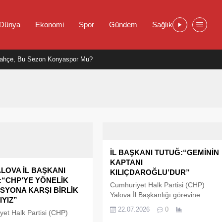
Dünya
Ekonomi
Spor
Gündem
Sağlık
ahçe, Bu Sezon Konyaspor Mu?
İL BAŞKANI TUTUĞ:“GEMİNİN
KAPTANI
LOVA İL BAŞKANI
KILIÇDAROĞLU’DUR”
:“CHP’YE YÖNELİK
Cumhuriyet Halk Partisi (CHP)
SYONA KARŞI BİRLİK
Yalova İl Başkanlığı görevine
YIZ”
atanan Mesut Tutuğ, yeni görev
22.07.2026
0
et Halk Partisi (CHP)
sürecinin ardından Ankara’da CHP