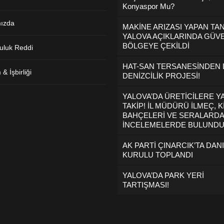
Konyaspor Mu?
ızda
MAKİNE ARIZASI YAPAN TA
YALOVA AÇIKLARINDA GÜVE
BÖLGEYE ÇEKİLDİ
uluk Reddi
HAT-SAN TERSANESİNDEN
& İşbirliği
DENİZCİLİK PROJESİ!
YALOVA’DA ÜRETİCİLERE Y
TAKİP! İL MÜDÜRÜ İLMEÇ, K
BAHÇELERİ VE SERALARDA
İNCELEMELERDE BULUND
AK PARTİ ÇINARCIK’TA DAN
KURULU TOPLANDI
YALOVA’DA PARK YERİ
TARTIŞMASI!