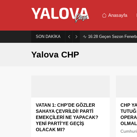
Anasayfa
SON DAKİKA
16:28
Geçen Sezon Fenerb
Yalova CHP
VATAN 1: CHP’DE GÖZLER
CHP YA
SAHAYA ÇEVRİLDİ! PARTİ
TUTUĞ
EMEKÇİLERİ NE YAPACAK?
OPERA
YENİ PARTİ’YE GEÇİŞ
OLMALI
OLACAK MI?
Cumhuriy