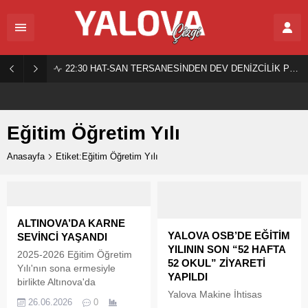
22:30
HAT-SAN TERSANESİNDEN DEV DENİZCİLİK PROJESİ!
Eğitim Öğretim Yılı
Anasayfa
Etiket:Eğitim Öğretim Yılı
ALTINOVA’DA KARNE
YALOVA OSB’DE EĞİTİM
SEVİNCİ YAŞANDI
YILININ SON “52 HAFTA
2025-2026 Eğitim Öğretim
52 OKUL” ZİYARETİ
Yılı'nın sona ermesiyle
YAPILDI
birlikte Altınova'da
Yalova Makine İhtisas
öğrenciler karne heyecanı
26.06.2026
0