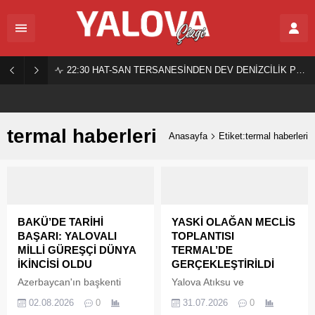
22:30
HAT-SAN TERSANESİNDEN DEV DENİZCİLİK PROJESİ!
termal haberleri
Anasayfa
Etiket:termal haberleri
BAKÜ’DE TARİHİ
YASKİ OLAĞAN MECLİS
BAŞARI: YALOVALI
TOPLANTISI
MİLLİ GÜREŞÇİ DÜNYA
TERMAL’DE
İKİNCİSİ OLDU
GERÇEKLEŞTİRİLDİ
Azerbaycan'ın başkenti
Yalova Atıksu ve
Bakü'de düzenlenen U17
Kanalizasyon Altyapı
02.08.2026
0
31.07.2026
0
Dünya Güreş
Tesislerini İşletme Birliği