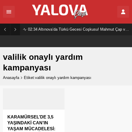
02:34
Altınova’da Türkü Gecesi Coşkusu! Mahmut Çap ve Ekibi Vatandaşları Buluşturdu
valilik onaylı yardım
kampanyası
Anasayfa
Etiket:valilik onaylı yardım kampanyası
KARAMÜRSEL’DE 3,5
YAŞINDAKİ CAN’IN
YAŞAM MÜCADELESİ: