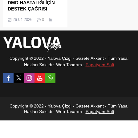
DMD HASTALIĞI İÇİN
DESTEK ÇAĞRISI
Kocaeli’nin Karamürsel
26.04.2026
0
ilçesinde yaşayan 3,5
yaşındaki Can Özdemir,
nadir ve ilerleyici kas
hastalıklarından biri olan
Duchenne Musküler Distrofi
(DMD) ile mücadele ediyor.
Copyright © 2022 - Yalova Çizgi - Gazete Akkent - Tüm Yasal
Küçük yaşına rağmen zorlu
Hakları Saklıdır. Web Tasarım :
Papatyam Soft
bir hastalıkla karşı karşıya
kalan Can için ailesi, hem
bölge halkına hem de
Türkiye genelinde duyarlı
vatandaşlara destek
çağrısında bulundu. Valilik
onayıyla başlatılan resmi...
Copyright © 2022 - Yalova Çizgi - Gazete Akkent - Tüm Yasal
Hakları Saklıdır. Web Tasarım :
Papatyam Soft