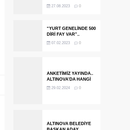
OLMAYA DEVAM
27.08.2023
0
EDECEĞİZ’
“YURT GENELİNDE 500
DİRİ FAY VAR”..
ALTINOVA VE
07.02.2023
0
ÇINARCIK..
ANKETİMİZ YAYINDA..
ALTINOVA’DA HANGİ
İSMİ BELEDİYE
29.02.2024
0
BAŞKANI OLARAK
GÖRMEK İSTERSİNİZ?
ALTINOVA BELEDİYE
BAŞKAN ADAY