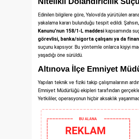
Nitelikli Dolandırıcılık Su
Edinilen bilgilere göre, Yalova’da yürütülen ar
yakalama kararı bulunduğu tespit edildi. Şahsın
Kanunu’nun 158/1-L maddesi
kapsamında suçl
görevlisi, banka/sigorta çalışanı ya da fina
suçunu kapsıyor. Bu yöntemle onlarca kişiyi mağ
yaşadığı öne sürüldü.
Altınova İlçe Emniyet Müd
Yapılan teknik ve fiziki takip çalışmalarının ardı
Emniyet Müdürlüğü ekipleri tarafından gerçekleşt
Yetkililer, operasyonun hiçbir aksaklık yaşanmad