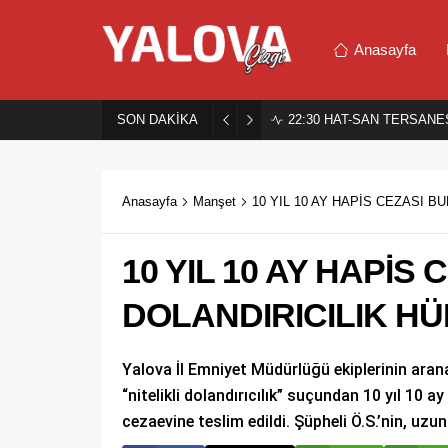
Anasayfa
SON DAKİKA
22:30
HAT-SAN TERSANES
Anasayfa
Manşet
10 YIL 10 AY HAPİS CEZASI 
10 YIL 10 AY HAPİS
DOLANDIRICILIK H
Yalova İl Emniyet Müdürlüğü ekiplerinin ara
“nitelikli dolandırıcılık” suçundan 10 yıl 10
cezaevine teslim edildi. Şüpheli Ö.S.’nin, uzu