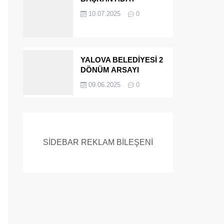
ADAYIYDI CİNAYETTEN
10.07.2025
0
MÜEBBET ALDI FİRAR
ETTİ.!
YALOVA BELEDİYESİ 2
DÖNÜM ARSAYI
SATIYOR
09.06.2025
0
SİDEBAR REKLAM BİLEŞENİ