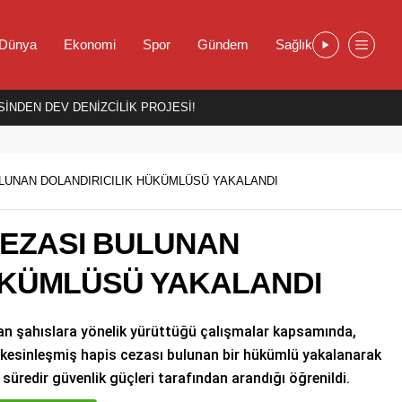
Dünya
Ekonomi
Spor
Gündem
Sağlık
İNDEN DEV DENİZCİLİK PROJESİ!
BULUNAN DOLANDIRICILIK HÜKÜMLÜSÜ YAKALANDI
 CEZASI BULUNAN
ÜKÜMLÜSÜ YAKALANDI
nan şahıslara yönelik yürüttüğü çalışmalar kapsamında,
 ay kesinleşmiş hapis cezası bulunan bir hükümlü yakalanarak
n süredir güvenlik güçleri tarafından arandığı öğrenildi.