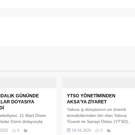
NDALIK GÜNÜNDE
YTSO YÖNETİMİNDEN
LAR DOYASIYA
AKSA’YA ZİYARET
Dİ
Yalova iş dünyasının en önemli
elediyesi, 21 Mart Down
temsilcilerinden biri olan Yalova
ular Günü dolayısıyla
Ticaret ve Sanayi Odası (YTSO),
, güzel bir etkinlikte bir
kentin sanayi ve ekonomi
.2023
0
19.04.2026
0
tirdi. Oyun merkezinde
vizyonunu güçlendirecek önemli bir