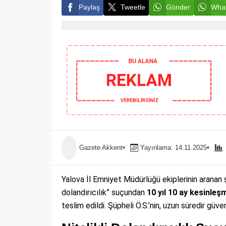
Paylaş
Tweetle
Gönder
What
Gazete Akkent
Yayınlama: 14.11.2025
Yalova İl Emniyet Müdürlüğü ekiplerinin aranan ş
dolandırıcılık” suçundan
10 yıl 10 ay kesinleş
teslim edildi. Şüpheli Ö.S.’nin, uzun süredir güve