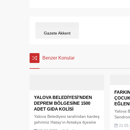
Gazete Akkent
Benzer Konular
FARKI
YALOVA BELEDİYESİ’NDEN
ÇOCUK
DEPREM BÖLGESİNE 1500
EĞLEN
ADET GIDA KOLİSİ
Yalova B
Yalova Belediyesi tarafından kardeş
Sendroml
şehrimiz Hatay’ın Antakya ilçesine
çocukları
21.03
içerisinde temel gıda
araya ge