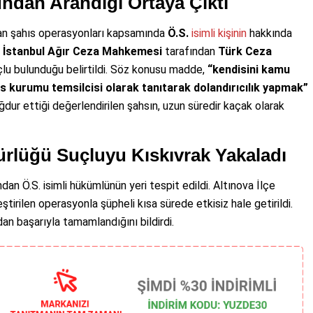
çundan Arandığı Ortaya Çıktı
anan şahıs operasyonları kapsamında
Ö.S.
isimli
kişinin
hakkında
,
İstanbul Ağır Ceza Mahkemesi
tarafından
Türk Ceza
u bulunduğu belirtildi. Söz konusu madde,
“kendisini kamu
ns kurumu temsilcisi olarak tanıtarak dolandırıcılık yapmak”
dur ettiği değerlendirilen şahsın, uzun süredir kaçak olarak
ürlüğü Suçluyu Kıskıvrak Yakaladı
ndan Ö.S. isimli hükümlünün yeri tespit edildi. Altınova İlçe
irilen operasyonla şüpheli kısa sürede etkisiz hale getirildi.
an başarıyla tamamlandığını bildirdi.