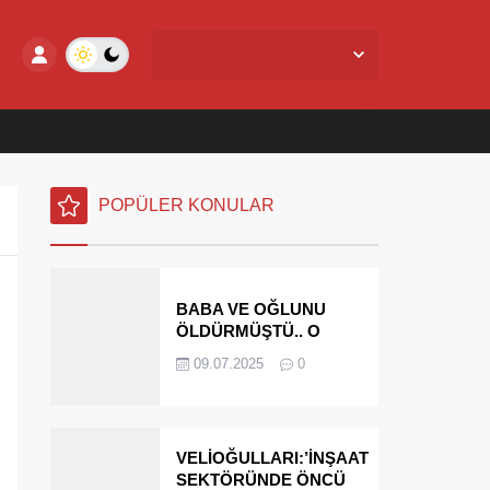
Yalova Merkez,
27
°C
Açık
POPÜLER KONULAR
BABA VE OĞLUNU
ÖLDÜRMÜŞTÜ.. O
PARAYI YASAL
09.07.2025
0
MİRASÇILARI
ÖDEYECEK
VELİOĞULLARI:’İNŞAAT
SEKTÖRÜNDE ÖNCÜ