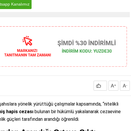
sapp Kanalımız
A
+
A
-
ahıslara yönelik yürüttüğü çalışmalar kapsamında, “nitelikli
miş hapis cezası
bulunan bir hükümlü yakalanarak cezaevine
nlik güçleri tarafından arandığı öğrenildi.