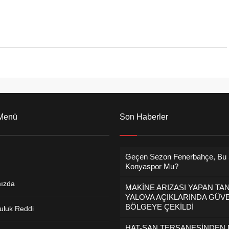
başta olmak üzere yol yardımı,
park alanları...
 Menü
Son Haberler
Geçen Sezon Fenerbahçe, Bu
Konyaspor Mu?
ızda
MAKİNE ARIZASI YAPAN TA
YALOVA AÇIKLARINDA GÜVE
BÖLGEYE ÇEKİLDİ
uluk Reddi
HAT-SAN TERSANESİNDEN