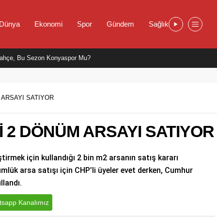
Dünya
Ekonomi
Spor
Gündem
Sağlık
ahçe, Bu Sezon Konyaspor Mu?
 ARSAYI SATIYOR
İ 2 DÖNÜM ARSAYI SATIYOR
ştirmek için kullandığı 2 bin m2 arsanın satış kararı
lük arsa satışı için CHP’li üyeler evet derken, Cumhur
llandı.
sapp Kanalımız