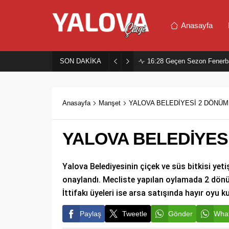
Anasayfa
SON DAKİKA
16:28
Geçen Sezon Fenerb
Anasayfa
Manşet
YALOVA BELEDİYESİ 2 DÖNÜM
YALOVA BELEDİYES
Yalova Belediyesinin çiçek ve süs bitkisi yeti
onaylandı. Mecliste yapılan oylamada 2 dönüm
İttifakı üyeleri ise arsa satışında hayır oyu ku
Paylaş
Tweetle
Gönder
What