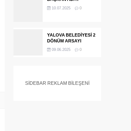
ADAYIYDI CİNAYETTEN
10.07.2025
0
MÜEBBET ALDI FİRAR
ETTİ.!
YALOVA BELEDİYESİ 2
DÖNÜM ARSAYI
SATIYOR
09.06.2025
0
SİDEBAR REKLAM BİLEŞENİ