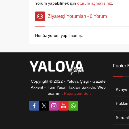
bıraktılar. Yakılan ateşle verilen
Yorum yapabilmek için
oturum açmalısınız
.
zararın kabul edilemez olduğunu
belirten...
Ziyaretçi Yorumları - 0 Yorum
Henüz yorum yapılmamış.
Footer
Copyright © 2022 - Yalova Çizgi - Gazete
Akkent - Tüm Yasal Hakları Saklıdır. Web
Künye
Tasarım :
Papatyam Soft
Hakkım
Soruml