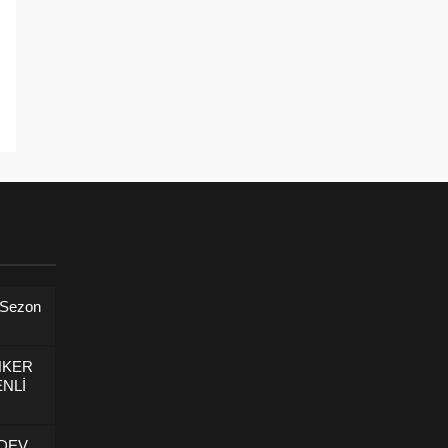
 Sezon
NKER
NLİ
 DEV