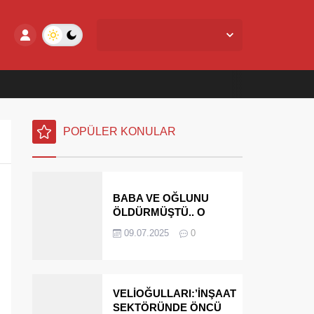
Yalova Merkez,
27
°C
Açık
POPÜLER KONULAR
BABA VE OĞLUNU
ÖLDÜRMÜŞTÜ.. O
PARAYI YASAL
09.07.2025
0
MİRASÇILARI
ÖDEYECEK
VELİOĞULLARI:’İNŞAAT
SEKTÖRÜNDE ÖNCÜ