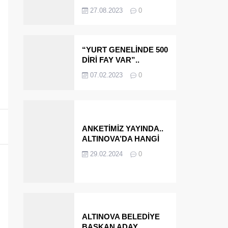
OLMAYA DEVAM
27.08.2023
0
EDECEĞİZ’
“YURT GENELİNDE 500
DİRİ FAY VAR”..
ALTINOVA VE
07.02.2023
0
ÇINARCIK..
ANKETİMİZ YAYINDA..
ALTINOVA’DA HANGİ
İSMİ BELEDİYE
29.02.2024
0
BAŞKANI OLARAK
GÖRMEK İSTERSİNİZ?
ALTINOVA BELEDİYE
BAŞKAN ADAY