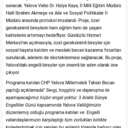
sunacak. Yalova Valisi Dr. Hülya Kaya, İl Milli Eğitim Müdürü
Halil İbrahim Akmeşe ve Aile ve Sosyal Politikalar İl
Müdürü arasında protokol imzalandı. Proje, özel
gereksinimli bireylerin hem eğitim hem de yaşam
kalitelerini artırmayı hedefliyor. Gündüzlü Hizmet
Merkezi’nin açılmasıyla, özel gereksinimli bireyler için
sosyal hayata katılım ve mesleki beceri kazanma fırsatları
sunulacak, ailelerin de desteklenmesi sağlanacak. Bu proje,
Yalova’daki engelli bireyler için önemli bir adım olarak öne
çıkıyor.
Programa katılan CHP Yalova Milletvekili Tahsin Becan
yaptığı açıklamada”
Sevgi, hoşgörü ve dayanışma ile
aşamayacağımız hiçbir engel yoktur. 3 Aralık Dünya
Engelliler Günü kapsamında Yalova Valiliğimizin
düzenlemiş olduğu programa katılan ve Engelli
vatandaşlarımızın karşılaştığı tüm zorlukları birlikte
kolaylaştırmak için yapılan bu anlamlı törende bağışçı olan