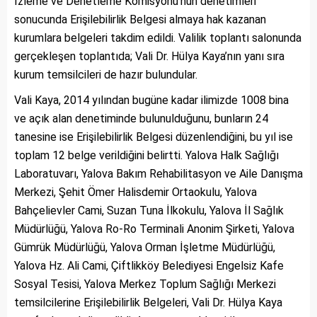
İzleme ve Denetleme Komisyonu’nun denetimleri
sonucunda Erişilebilirlik Belgesi almaya hak kazanan
kurumlara belgeleri takdim edildi. Valilik toplantı salonunda
gerçekleşen toplantıda; Vali Dr. Hülya Kaya’nın yanı sıra
kurum temsilcileri de hazır bulundular.
Vali Kaya, 2014 yılından bugüne kadar ilimizde 1008 bina
ve açık alan denetiminde bulunulduğunu, bunların 24
tanesine ise Erişilebilirlik Belgesi düzenlendiğini, bu yıl ise
toplam 12 belge verildiğini belirtti. Yalova Halk Sağlığı
Laboratuvarı, Yalova Bakım Rehabilitasyon ve Aile Danışma
Merkezi, Şehit Ömer Halisdemir Ortaokulu, Yalova
Bahçelievler Cami, Suzan Tuna İlkokulu, Yalova İl Sağlık
Müdürlüğü, Yalova Ro-Ro Terminali Anonim Şirketi, Yalova
Gümrük Müdürlüğü, Yalova Orman İşletme Müdürlüğü,
Yalova Hz. Ali Cami, Çiftlikköy Belediyesi Engelsiz Kafe
Sosyal Tesisi, Yalova Merkez Toplum Sağlığı Merkezi
temsilcilerine Erişilebilirlik Belgeleri, Vali Dr. Hülya Kaya