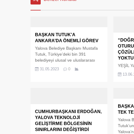
BAŞKAN TUTUK’A
“DOĞR
ANKARA’DA ÖNEMLİ GÖREV
OTURU
Yalova Belediye Başkanı Mustafa
ÇÖZÜL
Tutuk, Türkiye’deki bin 391
YOKTUR
belediyeyi ulusal ve uluslararası
YEŞİL Y
alanda temsil eden Türkiye
31.05.2023
0
Yalçın O
Belediyeler Birliği’nde (TBB),
13.06
Başkan 
encümen üyesi olarak seçildi.
Yalova B
Yalova Belediye Başkanı Mustafa
Tarık Bu
Tutuk, yerel yönetim hizmetlerinin
YTSO Me
geliştirilmesi için çalışmalarını
Abdurrah
sürdüren Türkiye Belediyeler
BAŞKA
Belediye
Birliği’nin (TBB) 2023 Yılı Mayıs Ayı
CUMHURBAŞKANI ERDOĞAN,
TEK TE
Yalova F
Olağan Meclis Toplantısı’nda
YALOVA TEKNOLOJİ
Tutuğ dü
Yalova B
yapılan seçimlerden encümen...
GELİŞTİRME BÖLGESİNİN
organiz
Tutuk’un
SINIRLARINI DEĞİŞTİRDİ
geldiler.
Yalova’n