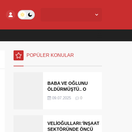
Yalova Merkez,
27
°C
Açık
POPÜLER KONULAR
BABA VE OĞLUNU
ÖLDÜRMÜŞTÜ.. O
PARAYI YASAL
09.07.2025
0
MİRASÇILARI
ÖDEYECEK
VELİOĞULLARI:’İNŞAAT
SEKTÖRÜNDE ÖNCÜ