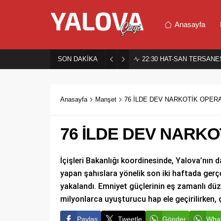
Anasayfa
SON DAKİKA
22:30
HAT-SAN TERSANES
Anasayfa
Manşet
76 İLDE DEV NARKOTİK OPER
76 İLDE DEV NARK
İçişleri Bakanlığı koordinesinde, Yalova’nın
yapan şahıslara yönelik son iki haftada gerçe
yakalandı. Emniyet güçlerinin eş zamanlı dü
milyonlarca uyuşturucu hap ele geçirilirken,
Paylaş
Tweetle
Gönder
What