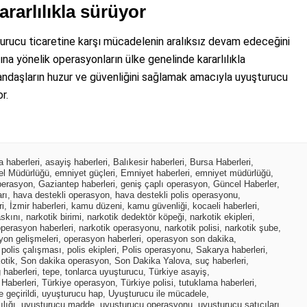
arlılıkla sürüyor
turucu ticaretine karşı mücadelenin aralıksız devam edeceğini
ına yönelik operasyonların ülke genelinde kararlılıkla
atandaşların huzur ve güvenliğini sağlamak amacıyla uyuşturucu
r.
 haberleri
,
asayiş haberleri
,
Balıkesir haberleri
,
Bursa Haberleri
,
el Müdürlüğü
,
emniyet güçleri
,
Emniyet haberleri
,
emniyet müdürlüğü
,
perasyon
,
Gaziantep haberleri
,
geniş çaplı operasyon
,
Güncel Haberler
,
rı
,
hava destekli operasyon
,
hava destekli polis operasyonu
,
ri
,
İzmir haberleri
,
kamu düzeni
,
kamu güvenliği
,
kocaeli haberleri
,
askını
,
narkotik birimi
,
narkotik dedektör köpeği
,
narkotik ekipleri
,
operasyon haberleri
,
narkotik operasyonu
,
narkotik polisi
,
narkotik şube
,
yon gelişmeleri
,
operasyon haberleri
,
operasyon son dakika
,
,
polis çalışması
,
polis ekipleri
,
Polis operasyonu
,
Sakarya haberleri
,
otik
,
Son dakika operasyon
,
Son Dakika Yalova
,
suç haberleri
,
 haberleri
,
tepe
,
tonlarca uyuşturucu
,
Türkiye asayiş
,
 Haberleri
,
Türkiye operasyon
,
Türkiye polisi
,
tutuklama haberleri
,
 geçirildi
,
uyuşturucu hap
,
Uyuşturucu ile mücadele
,
lığı
,
uyuşturucu madde
,
uyuşturucu operasyonu
,
uyuşturucu satıcıları
,