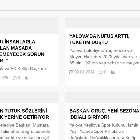
YALOVA’DA NÜFUS ARTTI,
U İNSANLARLA
TÜKETİM DÜŞTÜ
LAN MASADA
Yalova Belediyesi Yaş Sebze ve
EMEYECEK SORUN
Meyve Halinden 2023 yılı itibariyle
..”
35 bin 192 ton yaş sebze ve meyve
alova FK Kulüp Başkanı
satışı yapıldı. 2022 yılında Yalova
09.01.2024
0
ruç, Yalova Belediye
Belediyesi Yaş Sebze ve Meyve
.2025
0
Yardımcısı Ömür Bayar,
Halinden 46 bin 335 ton yaş sebze
elediyesi Meclis Üyesi
ve meyve satışı yapılmıştı., 2019
rak Evgin, Fatih Saydam,
yılında ise bu oran 50.110 Ton
clis Başkan Yardımcısı
olarak gerçekleşmişti. Toplam 24...
man Tutuğ, Çiftlikköy
N TUTUK SÖZLERİNİ
BAŞKAN ORUÇ, YENİ SEZONA
 Meclis Üyesi ve Yeşil
K YERİNE GETİRİYOR
İDDİALI GİRİYOR!
K Kulüp Yöneticisi Vedat
zenlenen toplantı
elediye Başkanı Mustafa
Yalova Yeşilova Spor Kulübü, ismini
asyonunda bir araya
 talimatları doğrultusunda
Yeşil Yalova Spor FK olarak
 Toplantıda Çiftlikköy ve
ın cadde ve sokakları ışıl
değiştirdi. Değişiklik sonrası Kulüp