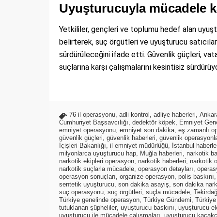
Uyuşturucuyla mücadele kar
Yetkililer, gençleri ve toplumu hedef alan uyuş
belirterek, suç örgütleri ve uyuşturucu satıcılar
sürdürüleceğini ifade etti. Güvenlik güçleri, v
suçlarına karşı çalışmalarını kesintisiz sürdürüyo
76 il operasyonu
,
adli kontrol
,
adliye haberleri
,
Ankara
Cumhuriyet Başsavcılığı
,
dedektör köpek
,
Emniyet Gen
emniyet operasyonu
,
emniyet son dakika
,
eş zamanlı o
güvenlik güçleri
,
güvenlik haberleri
,
güvenlik operasyonla
İçişleri Bakanlığı
,
il emniyet müdürlüğü
,
İstanbul haberle
milyonlarca uyuşturucu hap
,
Muğla haberleri
,
narkotik b
narkotik ekipleri operasyon
,
narkotik haberleri
,
narkotik 
narkotik suçlarla mücadele
,
operasyon detayları
,
operas
operasyon sonuçları
,
organize operasyon
,
polis baskını
sentetik uyuşturucu
,
son dakika asayiş
,
son dakika nark
suç operasyonu
,
suç örgütleri
,
suçla mücadele
,
Tekirdağ
Türkiye genelinde operasyon
,
Türkiye Gündemi
,
Türkiye
tutuklanan şüpheliler
,
uyuşturucu baskını
,
uyuşturucu ele
uyuşturucu ile mücadele çalışmaları
,
uyuşturucu kaçakçı