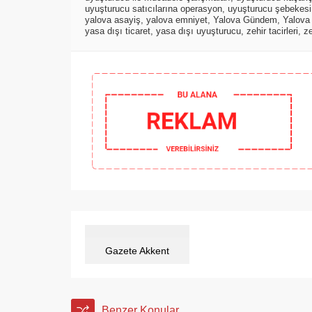
uyuşturucu satıcılarına operasyon
,
uyuşturucu şebekesi
yalova asayiş
,
yalova emniyet
,
Yalova Gündem
,
Yalova 
yasa dışı ticaret
,
yasa dışı uyuşturucu
,
zehir tacirleri
,
ze
Gazete Akkent
Benzer Konular