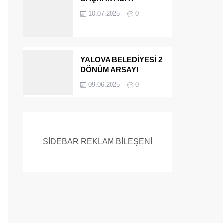
ADAYIYDI CİNAYETTEN
10.07.2025
0
MÜEBBET ALDI FİRAR
ETTİ.!
YALOVA BELEDİYESİ 2
DÖNÜM ARSAYI
SATIYOR
09.06.2025
0
SİDEBAR REKLAM BİLEŞENİ