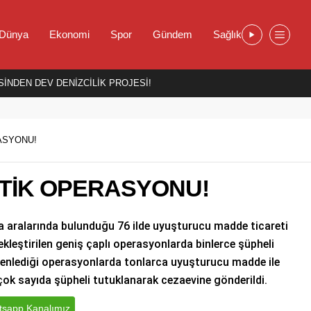
Dünya
Ekonomi
Spor
Gündem
Sağlık
İNDEN DEV DENİZCİLİK PROJESİ!
ASYONU!
OTİK OPERASYONU!
 da aralarında bulunduğu 76 ilde uyuşturucu madde ticareti
kleştirilen geniş çaplı operasyonlarda binlerce şüpheli
zenlediği operasyonlarda tonlarca uyuşturucu madde ile
 çok sayıda şüpheli tutuklanarak cezaevine gönderildi.
sapp Kanalımız