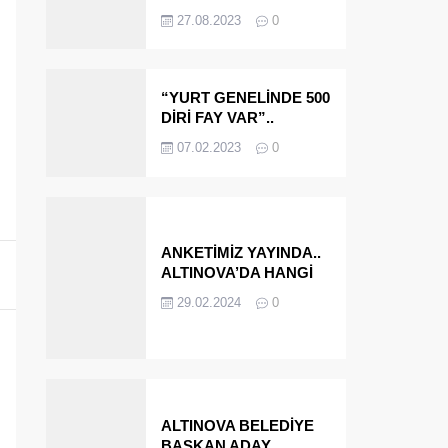
OLMAYA DEVAM
27.08.2023
0
EDECEĞİZ’
“YURT GENELİNDE 500
DİRİ FAY VAR”..
ALTINOVA VE
07.02.2023
0
ÇINARCIK..
ANKETİMİZ YAYINDA..
ALTINOVA’DA HANGİ
İSMİ BELEDİYE
29.02.2024
0
BAŞKANI OLARAK
GÖRMEK İSTERSİNİZ?
ALTINOVA BELEDİYE
BAŞKAN ADAY