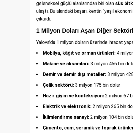
geleneksel güçlü alanlarından biri olan
süs bitk
ulaştı. Bu alandaki başarı, kentin “yeşil ekonom
çıkardı.
1 Milyon Doları Aşan Diğer Sektörl
Yalova’da 1 milyon doların üzerinde ihracat yapa
Mobilya, kâğıt ve orman ürünleri:
4 milyon
Makine ve aksamları:
3 milyon 456 bin dol
Demir ve demir dışı metaller:
3 milyon 428
Çelik sektörü:
3 milyon 175 bin dolar
Hazır giyim ve konfeksiyon:
2 milyon 67 bi
Elektrik ve elektronik:
2 milyon 265 bin do
İklimlendirme sanayi:
2 milyon 104 bin dol
Çimento, cam, seramik ve toprak ürünler