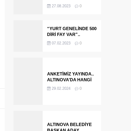
OLMAYA DEVAM
27.08.2023
0
EDECEĞİZ’
“YURT GENELİNDE 500
DİRİ FAY VAR”..
ALTINOVA VE
07.02.2023
0
ÇINARCIK..
ANKETİMİZ YAYINDA..
ALTINOVA’DA HANGİ
İSMİ BELEDİYE
29.02.2024
0
BAŞKANI OLARAK
GÖRMEK İSTERSİNİZ?
ALTINOVA BELEDİYE
BAŞKAN ADAY