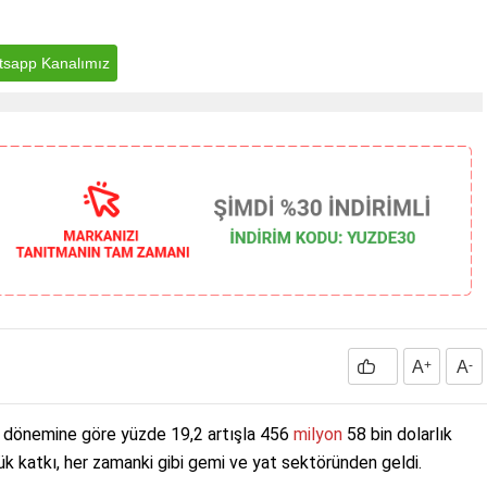
sapp Kanalımız
A
+
A
-
ynı dönemine göre yüzde 19,2 artışla 456
milyon
58 bin dolarlık
yük katkı, her zamanki gibi gemi ve yat sektöründen geldi.