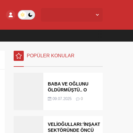
Yalova Merkez,
27
°C
Açık
POPÜLER KONULAR
BABA VE OĞLUNU
ÖLDÜRMÜŞTÜ.. O
PARAYI YASAL
09.07.2025
0
MİRASÇILARI
ÖDEYECEK
VELİOĞULLARI:’İNŞAAT
SEKTÖRÜNDE ÖNCÜ