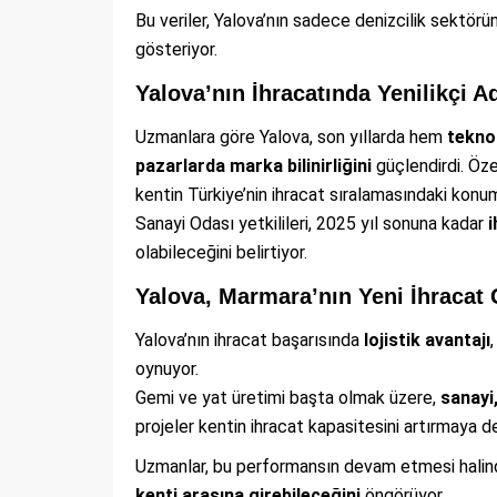
Bu veriler, Yalova’nın sadece denizcilik sektörü
gösteriyor.
Yalova’nın İhracatında Yenilikçi A
Uzmanlara göre Yalova, son yıllarda hem
teknol
pazarlarda marka bilinirliğini
güçlendirdi. Öze
kentin Türkiye’nin ihracat sıralamasındaki konum
Sanayi Odası yetkilileri, 2025 yıl sonuna kadar
i
olabileceğini belirtiyor.
Yalova, Marmara’nın Yeni İhraca
Yalova’nın ihracat başarısında
lojistik avantajı
oynuyor.
Gemi ve yat üretimi başta olmak üzere,
sanayi
projeler kentin ihracat kapasitesini artırmaya 
Uzmanlar, bu performansın devam etmesi halind
kenti arasına girebileceğini
öngörüyor.