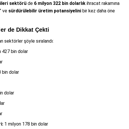
ileri sektörü
de
6 milyon 322 bin dolarlık
ihracat rakamına
i” ve
sürdürülebilir üretim potansiyelini
bir kez daha öne
er de Dikkat Çekti
n sektörler şöyle sıralandı:
 427 bin dolar
ar
 bin dolar
n dolar
lar
ar
i:
1 milyon 178 bin dolar