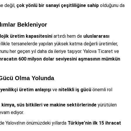
ne değil,
çok yönlü bir sanayi çeşitliliğine sahip
olduğunu da
dımlar Bekleniyor
ojik üretim kapasitesini
artırdı hem de
uluslararası
llikle tersanelerde yapılan yüksek katma değerli üretimler,
unu her geçen yıl daha da ileriye taşıyor. Yalova Ticaret ve
hracatın 600 milyon dolar seviyesini aşmasının mümkün
t Gücü Olma Yolunda
,
yenilikçi üretim anlayışı
ve
nitelikli iş gücü
önemli rol
, kimya, süs bitkileri ve makine sektörlerinde
yürütülen
devam ediyor.
e Yalova’nın önümüzdeki yıllarda
Türkiye’nin ilk 15 ihracat