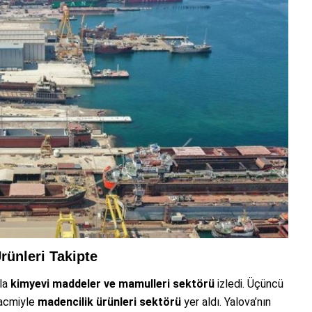
rünleri Takipte
la
kimyevi maddeler ve mamulleri sektörü
izledi. Üçüncü
hacmiyle
madencilik ürünleri sektörü
yer aldı. Yalova’nın