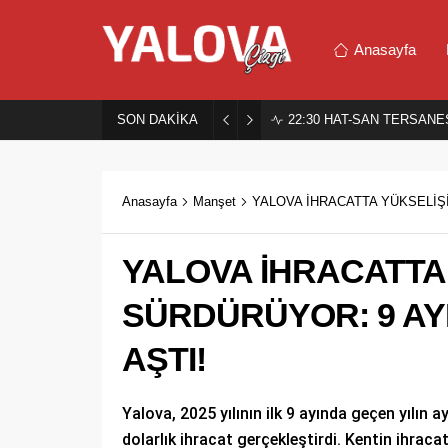
Anasayfa
SON DAKİKA
22:30
HAT-SAN TERSANES
Anasayfa
Manşet
YALOVA İHRACATTA YÜKSELİŞİ
YALOVA İHRACATTA 
SÜRDÜRÜYOR: 9 AY
AŞTI!
Yalova, 2025 yılının ilk 9 ayında geçen yılın
dolarlık ihracat gerçekleştirdi. Kentin ihrac