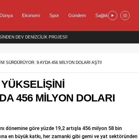
Dünya
Ekonomi
Spor
Gündem
Sağlık
İNDEN DEV DENİZCİLİK PROJESİ!
Nİ SÜRDÜRÜYOR: 9 AYDA 456 MİLYON DOLARI AŞTI!
YÜKSELİŞİNİ
DA 456 MİLYON DOLARI
 aynı dönemine göre yüzde 19,2 artışla 456 milyon 58 bin
atına en büyük katkı, her zamanki gibi gemi ve yat sektöründen