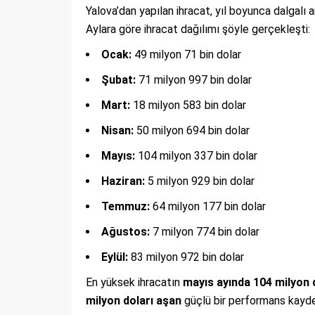
Yalova’dan yapılan ihracat, yıl boyunca dalgalı
Aylara göre ihracat dağılımı şöyle gerçekleşti:
Ocak:
49 milyon 71 bin dolar
Şubat:
71 milyon 997 bin dolar
Mart:
18 milyon 583 bin dolar
Nisan:
50 milyon 694 bin dolar
Mayıs:
104 milyon 337 bin dolar
Haziran:
5 milyon 929 bin dolar
Temmuz:
64 milyon 177 bin dolar
Ağustos:
7 milyon 774 bin dolar
Eylül:
83 milyon 972 bin dolar
En yüksek ihracatın
mayıs ayında 104 milyon 
milyon doları aşan
güçlü bir performans kayded