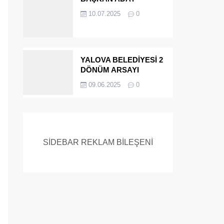
ADAYIYDI CİNAYETTEN
10.07.2025
0
MÜEBBET ALDI FİRAR
ETTİ.!
YALOVA BELEDİYESİ 2
DÖNÜM ARSAYI
SATIYOR
09.06.2025
0
SİDEBAR REKLAM BİLEŞENİ