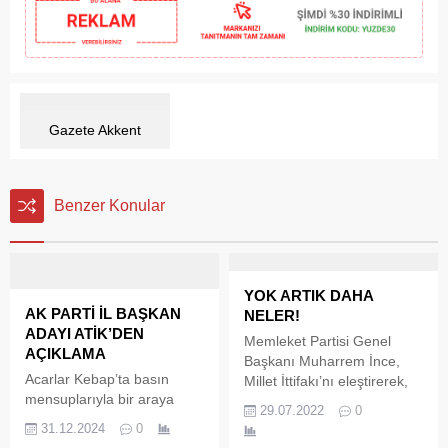
Gazete Akkent
Benzer Konular
YOK ARTIK DAHA
AK PARTİ İL BAŞKAN
NELER!
ADAYI ATİK’DEN
Memleket Partisi Genel
AÇIKLAMA
Başkanı Muharrem İnce,
Acarlar Kebap’ta basın
Millet İttifakı’nı eleştirerek,
mensuplarıyla bir araya
“Aday bulamıyorsanız
29.07.2022
0
gelen Termal eski Belediye
Muharrem İnce burada.
31.12.2024
0
Başkanı İsmail Atik, AK
Getirin 6’lı masanın adayı