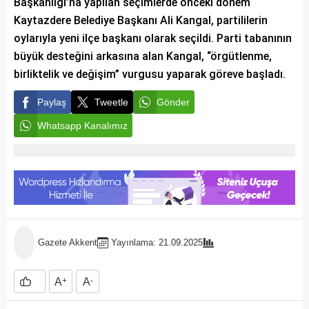
Başkanlığı’na yapılan seçimlerde önceki dönem
Kaytazdere Belediye Başkanı Ali Kangal, partililerin
oylarıyla yeni ilçe başkanı olarak seçildi. Parti tabanının
büyük desteğini arkasına alan Kangal, “örgütlenme,
birliktelik ve değişim” vurgusu yaparak göreve başladı.
Paylaş
Tweetle
Gönder
Whatsapp Kanalımız
Gazete Akkent
Yayınlama: 21.09.2025
A
+
A
-