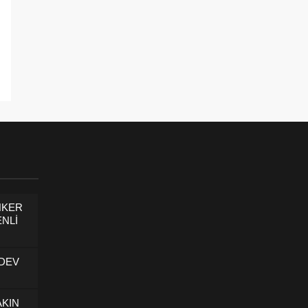
NKER
NLİ
 DEV
AKIN