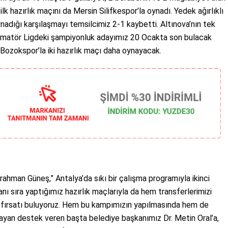
ilk hazırlık maçını da Mersin Silifkespor’la oynadı. Yedek ağırlıklı
ynadığı karşılaşmayı temsilcimiz 2-1 kaybetti. Altınova’nın tek
 Amatör Ligdeki şampiyonluk adayımız 20 Ocakta son bulacak
ozokspor’la iki hazırlık maçı daha oynayacak.
hman Güneş,” Antalya’da sıkı bir çalışma programıyla ikinci
nı sıra yaptığımız hazırlık maçlarıyla da hem transferlerimizi
fırsatı buluyoruz. Hem bu kampımızın yapılmasında hem de
layan destek veren başta belediye başkanımız Dr. Metin Oral’a,