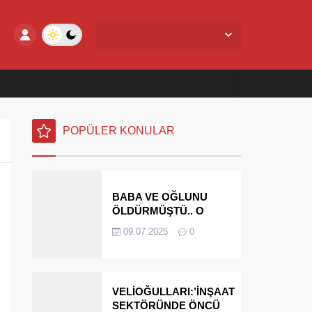
Yalova Merkez,
24
°C
Az Bulutlu
POPÜLER KONULAR
BABA VE OĞLUNU
ÖLDÜRMÜŞTÜ.. O
PARAYI YASAL
09.07.2025
0
MİRASÇILARI
ÖDEYECEK
VELİOĞULLARI:’İNŞAAT
SEKTÖRÜNDE ÖNCÜ