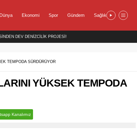
Dünya
Ekonomi
Spor
Gündem
Sağlık
İNDEN DEV DENİZCİLİK PROJESİ!
KSEK TEMPODA SÜRDÜRÜYOR
LARINI YÜKSEK TEMPODA
sapp Kanalımız