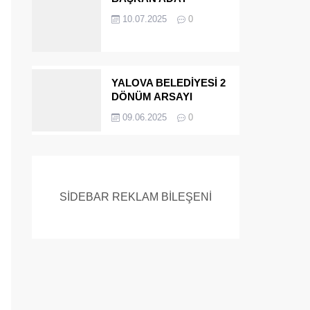
ADAYIYDI CİNAYETTEN
10.07.2025
0
MÜEBBET ALDI FİRAR
ETTİ.!
YALOVA BELEDİYESİ 2
DÖNÜM ARSAYI
SATIYOR
09.06.2025
0
SİDEBAR REKLAM BİLEŞENİ