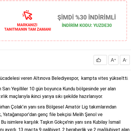
A
+
A
-
cadelesi veren Altınova Belediyespor, kampta vites yükseltti.
n Sarı Yeşilliler 10 gün boyunca Kundu bölgesinde yer alan
k maçlarıyla ikinci yarıya sıkı şekilde hazırlanıyor.
irhan Çolak’ın yanı sıra Bölgesel Amatör Lig takımlarından
 Yatağanspor’dan genç file bekçisi Melih Şenol ve
u isimlere karşılık Taşkın Gökçe’nin yanı sıra Kubilay İsmail
nı ayırdı. 13 maçta 9 galibiyet, 2 beraberlik ve 2 mağlubiyet alan