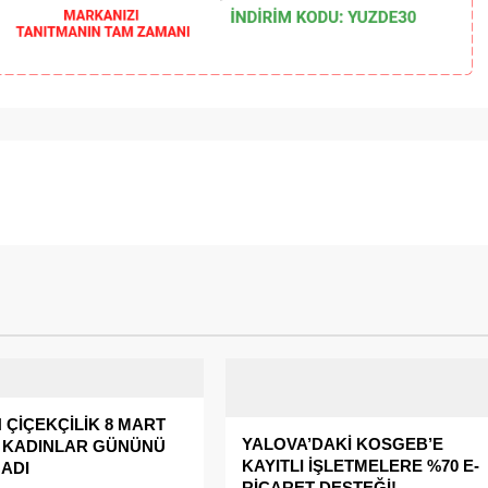
ÇİÇEKÇİLİK 8 MART
YALOVA’DAKİ KOSGEB’E
 KADINLAR GÜNÜNÜ
KAYITLI İŞLETMELERE %70 E-
ADI
RİCARET DESTEĞİ!