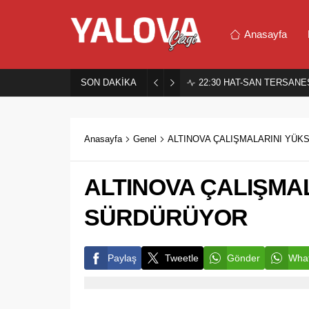
Anasayfa
SON DAKİKA
22:30
HAT-SAN TERSANES
Anasayfa
Genel
ALTINOVA ÇALIŞMALARINI YÜ
ALTINOVA ÇALIŞMA
SÜRDÜRÜYOR
Paylaş
Tweetle
Gönder
What