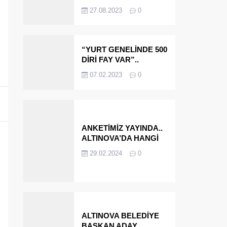
OLMAYA DEVAM
27.08.2023
0
EDECEĞİZ’
“YURT GENELİNDE 500
DİRİ FAY VAR”..
ALTINOVA VE
07.02.2023
0
ÇINARCIK..
ANKETİMİZ YAYINDA..
ALTINOVA’DA HANGİ
İSMİ BELEDİYE
29.02.2024
0
BAŞKANI OLARAK
GÖRMEK İSTERSİNİZ?
ALTINOVA BELEDİYE
BAŞKAN ADAY