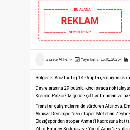
Gazete Akkent
Yayınlama: 16.01.2023
Bölgesel Amatör Lig 14. Grupta şampiyonluk mü
Devre arasına 29 puanla ikinci sırada noktalaya
Kremlin Palace’da günde çift antrenman ve hazırlı
Transfer çalışmalarını da sürdüren Altınova, Em
Akhisar Demirspor’dan stoper Metehan Zeybek,
Elazığspor’dan stoper Ahmet’i kadrosuna kattı. B
Zihni, Batınay Korkmaz ve Yusuf Argün’le yolları