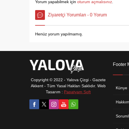
Yorum yapabilmek için
oturum açmalısınız
.
ve hijyen noktasında güvenilir bir
firma olduklarını...
Ziyaretçi Yorumları - 0 Yorum
Henüz yorum yapılmamış.
Footer
Copyright © 2022 - Yalova Çizgi - Gazete
Akkent - Tüm Yasal Hakları Saklıdır. Web
Künye
Tasarım :
Papatyam Soft
Hakkım
Soruml