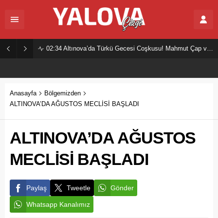
02:34
Altınova’da Türkü Gecesi Coşkusu! Mahmut Çap ve Ekibi Vatandaşları Buluşturdu
Anasayfa
Bölgemizden
ALTINOVA’DA AĞUSTOS MECLİSİ BAŞLADI
ALTINOVA’DA AĞUSTOS
MECLİSİ BAŞLADI
Paylaş
Tweetle
Gönder
Whatsapp Kanalımız