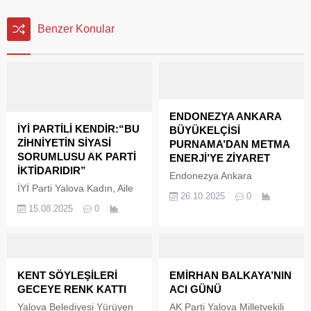
Benzer Konular
ENDONEZYA ANKARA
İYİ PARTİLİ KENDİR:“BU
BÜYÜKELÇİSİ
ZİHNİYETİN SİYASİ
PURNAMA’DAN METMA
SORUMLUSU AK PARTİ
ENERJİ’YE ZİYARET
İKTİDARIDIR”
Endonezya Ankara
İYİ Parti Yalova Kadın, Aile
Büyükelçisi Achmad Rizal
26.10.2025
0
ve Sosyal Hizmetlerden
Purnama, Yalova’nın önde
15.08.2025
0
Sorumlu Başkan Yardımcısı
gelen enerji şirketlerinden
İlknur Kendir, kadın
Metma Enerji’yi ziyaret etti.
cinayetlerinin endişe verici
Ziyaret kapsamında enerji
boyutlara ulaştığını
sektöründeki iş birliği
belirterek iktidara sert
fırsatları, sürdürülebilir
KENT SÖYLEŞİLERİ
EMİRHAN BALKAYA’NIN
eleştirilerde bulundu.
enerji projeleri ve iki ülke
GECEYE RENK KATTI
ACI GÜNÜ
arasındaki ticari ilişkilerin
Yalova Belediyesi Yürüyen
AK Parti Yalova Milletvekili