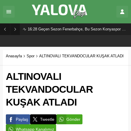
16:28
Geçen Sezon Fenerbahçe, Bu Sezon Konyaspor Mu?
Anasayfa
Spor
ALTINOVALI TEKVANDOCULAR KUŞAK ATLADI
ALTINOVALI
TEKVANDOCULAR
KUŞAK ATLADI
Paylaş
Tweetle
Gönder
Whatsapp Kanalımız