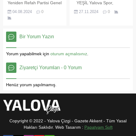
kazanarak namağlup
Yeniden Refah Partisi Genel
YEŞİL Yalova Spor,
şampiyon olan Altınova
Başkanı Fatih Erbakan’a,
deplasmanda karşılaştığı
04.08.2024
0
27.11.2024
0
Voleybol Kız Takımını...
Yeşil Yalova Spor Kulübü
Tekirdağ Spor ile 1-1
forması takdim edildi.
berabere kalarak liderliğini
Sporun ve spor kulüplerinin
sürdürdü. Deplasmanda
her zaman destekçisi
üstün bir futbol
Bir Yorum Yazın
olacaklarını belirten Yeniden
oynadıklarını belirten Yeşil
Refah Partisi Genel Başkanı
Yalova FK Kulüp Başkanı
Fatih Erbakan,” Sporun ve
Yalçın Oruç,”
Yorum yapabilmek için
oturum açmalısınız
.
spor kulüplerimizin her
Futbolcularımıza ve teknik
zaman yanlarında ve
kadromuza güveniyoruz. Biz
Ziyaretçi Yorumları - 0 Yorum
destekçileri olacağız. Bizleri
şampiyon olacağız.” dedi.
ziyaret eden Yalova İl
Tekirdağ Spor maçında
Başkanımız Abdullah Zeki
saha zemininin çok kötü
Henüz yorum yapılmamış.
Ercan ve...
olduğunu belirten Yeşil
Yalova FK Kulüp Başkanı...
Copyright © 2022 - Yalova Çizgi - Gazete Akkent - Tüm Yasal
Hakları Saklıdır. Web Tasarım :
Papatyam Soft