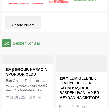
Gazete Akkent
Benzer Konular
BAŞ GROUP, HARAÇ’A
SPONSOR OLDU
116 YILLIK GELENEK
Baş Group, Türk sporuna
FEVZİYE’DE.. GERİ
ve genç yeteneklere verdiği
SAYIM BAŞLADI,
desteği sürdürüyor. Baş
BAŞPEHLİVANLAR ER
Group, Milli formayla
31.08.2025
0
MEYDANINA ÇIKIYOR!
ülkemizi uluslararası
Yalova’nın Altınova ilçesine
arenada başarıyla temsil
14.06.2026
0
bağlı Fevziye Köyü, bu yıl