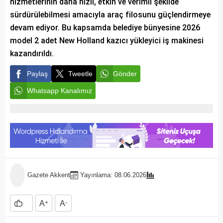
hizmetlerinin daha hızlı, etkin ve verimli şekilde
sürdürülebilmesi amacıyla araç filosunu güçlendirmeye
devam ediyor. Bu kapsamda belediye bünyesine 2026
model 2 adet New Holland kazıcı yükleyici iş makinesi
kazandırıldı.
Paylaş
Tweetle
Gönder
Whatsapp Kanalımız
Gazete Akkent
Yayınlama: 08.06.2026
A
+
A
-