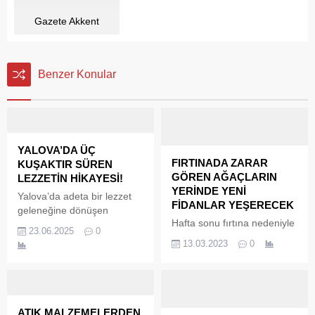
Gazete Akkent
Benzer Konular
YALOVA’DA ÜÇ
FIRTINADA ZARAR
KUŞAKTIR SÜREN
GÖREN AĞAÇLARIN
LEZZETİN HİKAYESİ!
YERİNDE YENİ
Yalova’da adeta bir lezzet
FİDANLAR YEŞERECEK
geleneğine dönüşen
Hafta sonu fırtına nedeniyle
Kardeşler İşkembe Pide
23.06.2025
0
Doğu Sahil Bandında
Kebap Salonu, hem tarihiyle
13.03.2023
0
çürüyen ağaçların
hem de zengin mutfağıyla
devrilmesi sonucu Yalova
dikkat çekiyor.
Belediyesi Park Bahçeler
Birimi, Doğu Sahil Bandında
tehlike arz eden ağaçların
ATIK MALZEMELERDEN