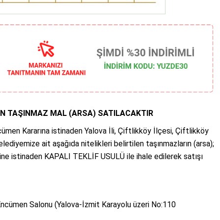
DAN TAŞINMAZ MAL (ARSA) SATILACAKTIR
en Kararına istinaden Yalova İli, Çiftlikköy İlçesi, Çiftlikköy
lediyemize ait aşağıda nitelikleri belirtilen taşınmazların (arsa);
ne istinaden KAPALI TEKLİF USULÜ ile ihale edilerek satışı
ı Encümen Salonu (Yalova-İzmit Karayolu üzeri No:110