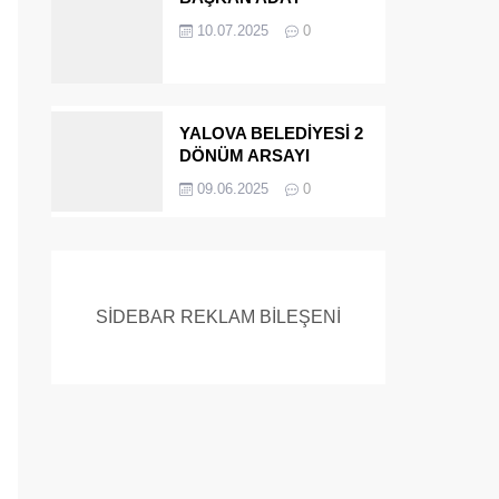
ADAYIYDI CİNAYETTEN
10.07.2025
0
MÜEBBET ALDI FİRAR
ETTİ.!
YALOVA BELEDİYESİ 2
DÖNÜM ARSAYI
SATIYOR
09.06.2025
0
SİDEBAR REKLAM BİLEŞENİ