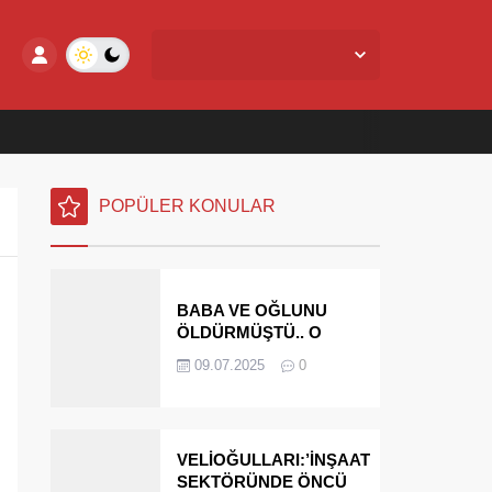
Yalova Merkez,
27
°C
Açık
POPÜLER KONULAR
BABA VE OĞLUNU
ÖLDÜRMÜŞTÜ.. O
PARAYI YASAL
09.07.2025
0
MİRASÇILARI
ÖDEYECEK
VELİOĞULLARI:’İNŞAAT
SEKTÖRÜNDE ÖNCÜ