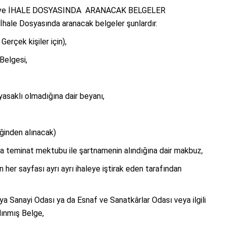
 ve İHALE DOSYASINDA ARANACAK BELGELER
 İhale Dosyasında aranacak belgeler şunlardır.
erçek kişiler için),
Belgesi,
yasaklı olmadığına dair beyanı,
iğinden alınacak)
a teminat mektubu ile şartnamenin alındığına dair makbuz,
er sayfası ayrı ayrı ihaleye iştirak eden tarafından
a Sanayi Odası ya da Esnaf ve Sanatkârlar Odası veya ilgili
lınmış Belge,