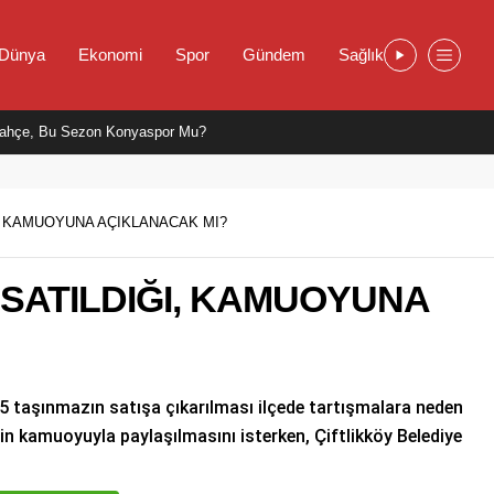
Dünya
Ekonomi
Spor
Gündem
Sağlık
ahçe, Bu Sezon Konyaspor Mu?
, KAMUOYUNA AÇIKLANACAK MI?
SATILDIĞI, KAMUOYUNA
t 5 taşınmazın satışa çıkarılması ilçede tartışmalara neden
in kamuoyuyla paylaşılmasını isterken, Çiftlikköy Belediye