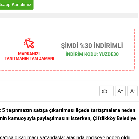
sapp Kanalımız
A
+
A
-
it 5 taşınmazın satışa çıkarılması ilçede tartışmalara neden
inin kamuoyuyla paylaşılmasını isterken, Çiftlikköy Belediye
satışa çıkarılması, vatandaşlar arasında endişeye neden oldu.