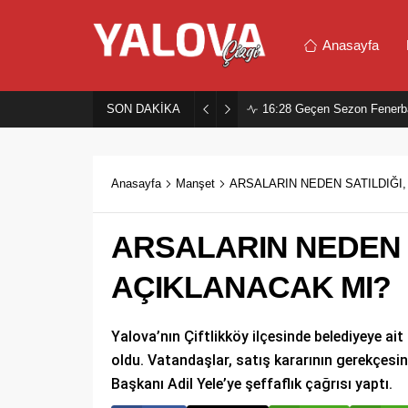
Anasayfa
SON DAKİKA
16:28
Geçen Sezon Fenerb
Anasayfa
Manşet
ARSALARIN NEDEN SATILDIĞI
ARSALARIN NEDEN 
AÇIKLANACAK MI?
Yalova’nın Çiftlikköy ilçesinde belediyeye ai
oldu. Vatandaşlar, satış kararının gerekçesin
Başkanı Adil Yele’ye şeffaflık çağrısı yaptı.