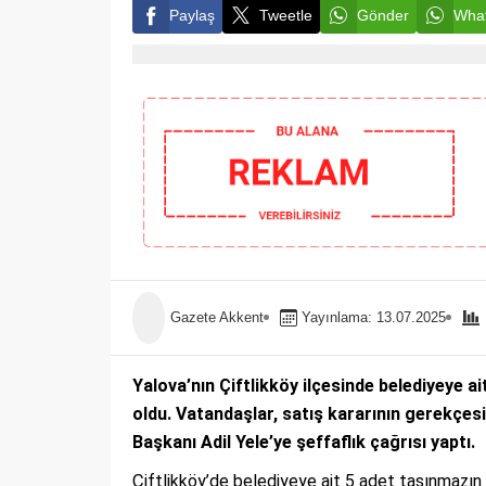
Paylaş
Tweetle
Gönder
What
Gazete Akkent
Yayınlama: 13.07.2025
Yalova’nın Çiftlikköy ilçesinde belediyeye a
oldu. Vatandaşlar, satış kararının gerekçes
Başkanı Adil Yele’ye şeffaflık çağrısı yaptı.
Çiftlikköy’de belediyeye ait 5 adet taşınmazın 