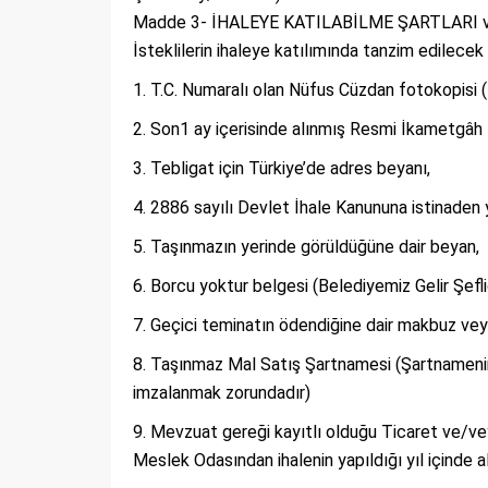
Madde 3- İHALEYE KATILABİLME ŞARTLARI
İsteklilerin ihaleye katılımında tanzim edilecek
T.C. Numaralı olan Nüfus Cüzdan fotokopisi ( G
Son1 ay içerisinde alınmış Resmi İkametgâh 
Tebligat için Türkiye’de adres beyanı,
2886 sayılı Devlet İhale Kanununa istinaden 
Taşınmazın yerinde görüldüğüne dair beyan,
Borcu yoktur belgesi (Belediyemiz Gelir Şefl
Geçici teminatın ödendiğine dair makbuz vey
Taşınmaz Mal Satış Şartnamesi (Şartnamenin h
imzalanmak zorundadır)
Mevzuat gereği kayıtlı olduğu Ticaret ve/vey
Meslek Odasından ihalenin yapıldığı yıl içinde a