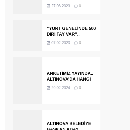
OLMAYA DEVAM
27.08.2023
0
EDECEĞİZ’
“YURT GENELİNDE 500
DİRİ FAY VAR”..
ALTINOVA VE
07.02.2023
0
ÇINARCIK..
ANKETİMİZ YAYINDA..
ALTINOVA’DA HANGİ
İSMİ BELEDİYE
29.02.2024
0
BAŞKANI OLARAK
GÖRMEK İSTERSİNİZ?
ALTINOVA BELEDİYE
BAŞKAN ADAY