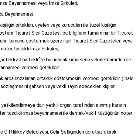
mza Beyannamesi veya İmza Sirküleri,
İmza Beyannamesi,
şiliğin ortakları, üyeleri veya kurucuları ile tüzel kişiliğin
sterir Ticaret Sicil Gazetesi, bu bilgilerin tamamının bir Ticaret
erin tümünü göstermek üzere ilgili Ticaret Sicil Gazeteleri veya
 noter tasdikli İmza Sirküleri,
se; istekli adına teklifte bulunacak kimselerin vekâletnameleri ile
yannamesi vermesi gereklidir.
taklarca imzalanan ortaklık sözleşmesini vermesi gereklidir. (İhale
k sözleşmesini şahsen veya vekil tayin edecekleri kişiler
yetkilendirmeye dair, yetkili organ tarafından alınmış kararın
 noter tasdikli imza beyannamesi ile dernek/vakıf tüzüğünün noter
 Çiftlikköy Belediyesi, Gelir Şefliğinden ücretsiz olarak