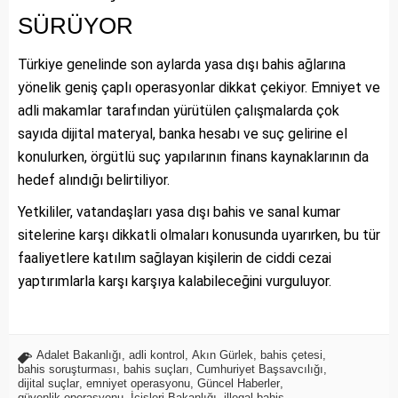
SÜRÜYOR
Türkiye genelinde son aylarda yasa dışı bahis ağlarına
yönelik geniş çaplı operasyonlar dikkat çekiyor. Emniyet ve
adli makamlar tarafından yürütülen çalışmalarda çok
sayıda dijital materyal, banka hesabı ve suç gelirine el
konulurken, örgütlü suç yapılarının finans kaynaklarının da
hedef alındığı belirtiliyor.
Yetkililer, vatandaşları yasa dışı bahis ve sanal kumar
sitelerine karşı dikkatli olmaları konusunda uyarırken, bu tür
faaliyetlere katılım sağlayan kişilerin de ciddi cezai
yaptırımlarla karşı karşıya kalabileceğini vurguluyor.
Adalet Bakanlığı
,
adli kontrol
,
Akın Gürlek
,
bahis çetesi
,
bahis soruşturması
,
bahis suçları
,
Cumhuriyet Başsavcılığı
,
dijital suçlar
,
emniyet operasyonu
,
Güncel Haberler
,
güvenlik operasyonu
,
İçişleri Bakanlığı
,
illegal bahis
,