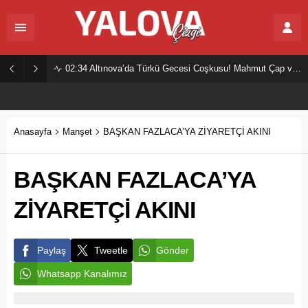
02:34
Altınova’da Türkü Gecesi Coşkusu! Mahmut Çap ve Ekibi Vatandaşları Buluşturdu
Anasayfa
Manşet
BAŞKAN FAZLACA’YA ZİYARETÇİ AKINI
BAŞKAN FAZLACA’YA
ZİYARETÇİ AKINI
Paylaş
Tweetle
Gönder
Whatsapp Kanalımız