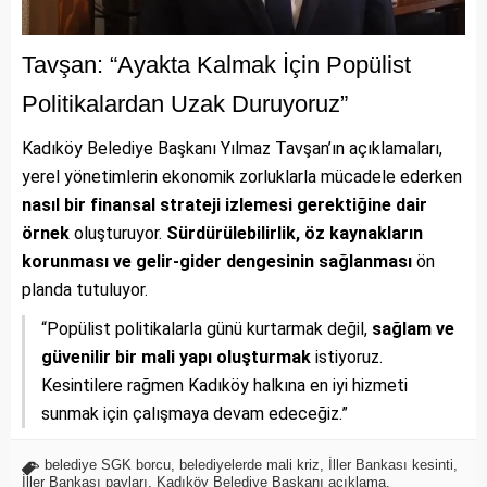
Tavşan: “Ayakta Kalmak İçin Popülist
Politikalardan Uzak Duruyoruz”
Kadıköy Belediye Başkanı Yılmaz Tavşan’ın açıklamaları,
yerel yönetimlerin ekonomik zorluklarla mücadele ederken
nasıl bir finansal strateji izlemesi gerektiğine dair
örnek
oluşturuyor.
Sürdürülebilirlik, öz kaynakların
korunması ve gelir-gider dengesinin sağlanması
ön
planda tutuluyor.
“Popülist politikalarla günü kurtarmak değil,
sağlam ve
güvenilir bir mali yapı oluşturmak
istiyoruz.
Kesintilere rağmen Kadıköy halkına en iyi hizmeti
sunmak için çalışmaya devam edeceğiz.”
belediye SGK borcu
,
belediyelerde mali kriz
,
İller Bankası kesinti
,
İller Bankası payları
,
Kadıköy Belediye Başkanı açıklama
,