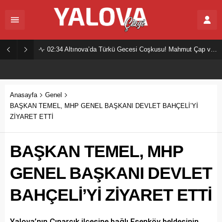
02:34
Altınova’da Türkü Gecesi Coşkusu! Mahmut Çap ve Ekibi Vatandaşları Buluşturdu
Anasayfa
Genel
BAŞKAN TEMEL, MHP GENEL BAŞKANI DEVLET BAHÇELİ’Yİ
ZİYARET ETTİ
BAŞKAN TEMEL, MHP
GENEL BAŞKANI DEVLET
BAHÇELİ’Yİ ZİYARET ETTİ
Yalova’nın Çınarcık ilçesine bağlı Esenköy beldesinin