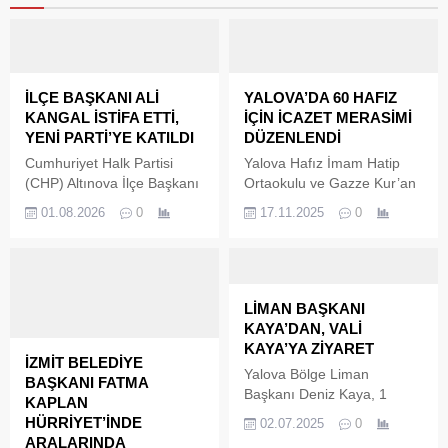
İLÇE BAŞKANI ALİ
YALOVA’DA 60 HAFIZ
KANGAL İSTİFA ETTİ,
İÇİN İCAZET MERASİMİ
YENİ PARTİ’YE KATILDI
DÜZENLENDİ
Cumhuriyet Halk Partisi
Yalova Hafız İmam Hatip
(CHP) Altınova İlçe Başkanı
Ortaokulu ve Gazze Kur’an
Ali Kangal, partisinden istifa
Kursu’nda hafızlık
01.08.2026
0
17.11.2025
0
ettiğini açıklayarak siyasi
eğitimlerini başarıyla
yoluna Yeni Parti çatısı
tamamlayan 60 öğrenci için
altında devam edeceğini
düzenlenen ‘Hafızlık İcazet
duyurdu. Kangal'ın yanı sıra
Merasimi’, yoğun katılım ve
ilçe yönetimi, kadın kolları
güçlü bir manevi atmosfer
LİMAN BAŞKANI
ve Tavşanlı Belde Yönetim
eşliğinde gerçekleştirildi.
KAYA’DAN, VALİ
Kurulu üyelerinin de toplu
Kur’an-ı Kerim tilavetleri,
KAYA’YA ZİYARET
İZMİT BELEDİYE
şekilde istifa ettiği açıklandı.
dualar ve ilahilerle süslenen
Yalova Bölge Liman
BAŞKANI FATMA
programda duygu dolu
Başkanı Deniz Kaya, 1
KAPLAN
anlar yaşandı.
Temmuz Denizcilik ve
HÜRRİYET’İNDE
02.07.2025
0
Kabotaj Bayramı vesilesiyle
ARALARINDA