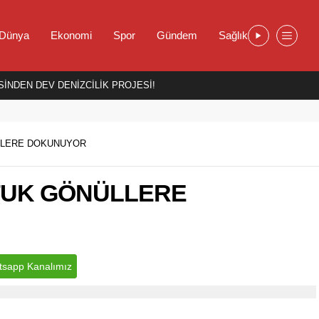
Dünya
Ekonomi
Spor
Gündem
Sağlık
İNDEN DEV DENİZCİLİK PROJESİ!
LLERE DOKUNUYOR
TUK GÖNÜLLERE
sapp Kanalımız