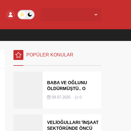
Yalova Merkez,
25
°C
Açık
POPÜLER KONULAR
BABA VE OĞLUNU
ÖLDÜRMÜŞTÜ.. O
PARAYI YASAL
09.07.2025
0
MİRASÇILARI
ÖDEYECEK
VELİOĞULLARI:’İNŞAAT
SEKTÖRÜNDE ÖNCÜ