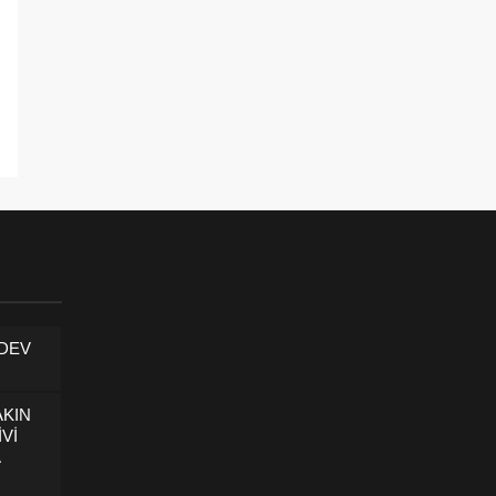
 DEV
AKIN
İVİ
U