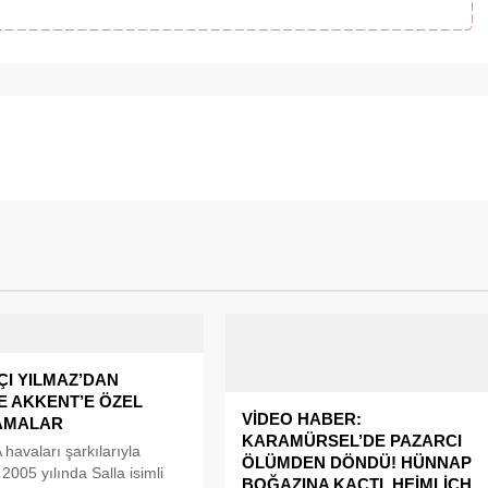
I YILMAZ’DAN
E AKKENT’E ÖZEL
VİDEO HABER:
AMALAR
KARAMÜRSEL’DE PAZARCI
avaları şarkılarıyla
ÖLÜMDEN DÖNDÜ! HÜNNAP
2005 yılında Salla isimli
BOĞAZINA KAÇTI, HEİMLİCH