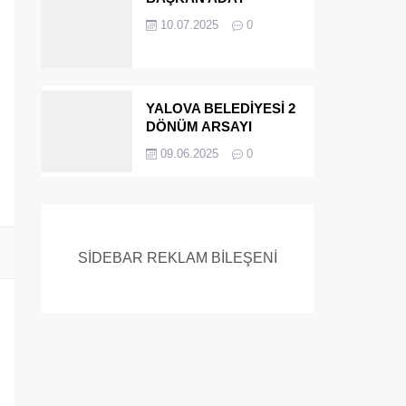
ADAYIYDI CİNAYETTEN
10.07.2025
0
MÜEBBET ALDI FİRAR
ETTİ.!
YALOVA BELEDİYESİ 2
DÖNÜM ARSAYI
SATIYOR
09.06.2025
0
SİDEBAR REKLAM BİLEŞENİ