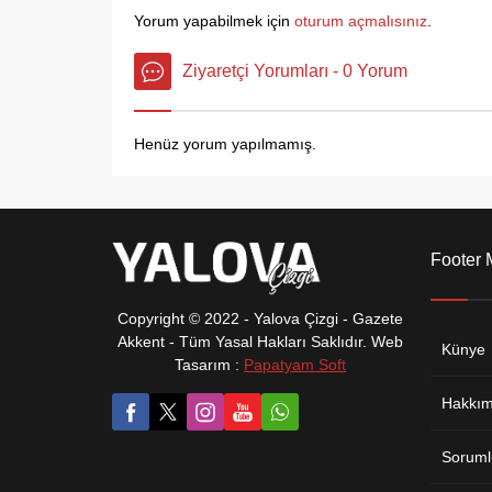
ve ortak çalışmalar üzerine
Yorum yapabilmek için
oturum açmalısınız
.
değerlendirmelerde bulunuldu.
Ziyaretçi Yorumları - 0 Yorum
Henüz yorum yapılmamış.
Footer
Copyright © 2022 - Yalova Çizgi - Gazete
Akkent - Tüm Yasal Hakları Saklıdır. Web
Künye
Tasarım :
Papatyam Soft
Hakkım
Soruml