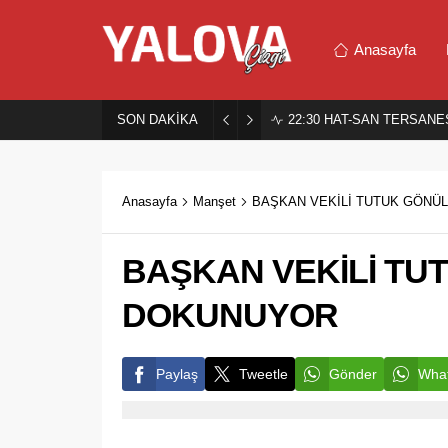
Anasayfa
SON DAKİKA
22:30
HAT-SAN TERSANES
Anasayfa
Manşet
BAŞKAN VEKİLİ TUTUK GÖNÜ
BAŞKAN VEKİLİ TU
DOKUNUYOR
Paylaş
Tweetle
Gönder
What