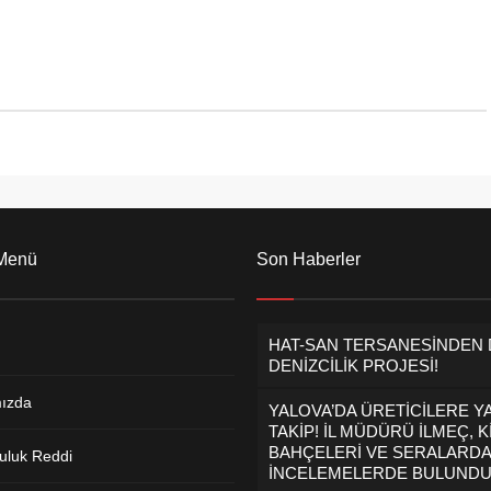
 Menü
Son Haberler
HAT-SAN TERSANESİNDEN
DENİZCİLİK PROJESİ!
ızda
YALOVA’DA ÜRETİCİLERE Y
TAKİP! İL MÜDÜRÜ İLMEÇ, K
BAHÇELERİ VE SERALARDA
uluk Reddi
İNCELEMELERDE BULUND