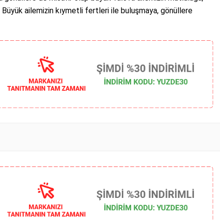
Büyük ailemizin kıymetli fertleri ile buluşmaya, gönüllere