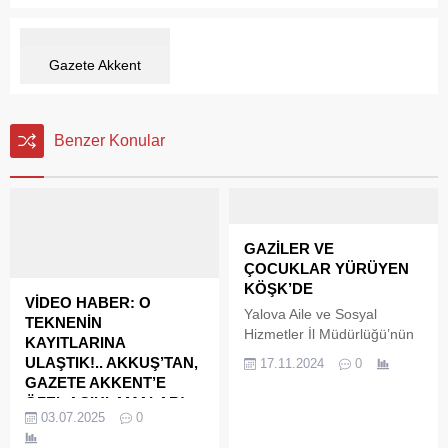
Gazete Akkent
Benzer Konular
GAZİLER VE
ÇOCUKLAR YÜRÜYEN
KÖŞK’DE
VİDEO HABER: O
Yalova Aile ve Sosyal
TEKNENİN
Hizmetler İl Müdürlüğü’nün
KAYITLARINA
ev sahipliğinde
ULAŞTIK!.. AKKUŞ’TAN,
17.11.2024
0
gerçekleştirilen kahvaltı
GAZETE AKKENT’E
etkinliği, anlam yüklü bir
ÖZEL AÇIKLAMALAR!
atmosferde düzenlendi.
03.07.2025
0
Karamürsel’de geçtiğimiz
Programa Yalova Aile ve