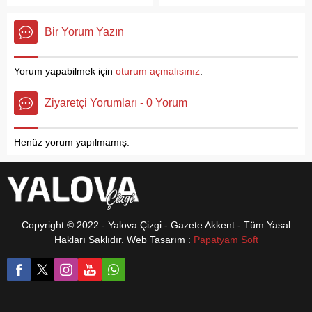
yemekten de korkacaksınız”
Beşpınarlar arasında 16
Dilşad Hatun yurtlarının
dedi....
km. lik ŞAKAYIK yürüyüşü
arasında inşa edileceğini ve
Bir Yorum Yazın
gerçekleştirdi. TEMA
projenin tamamlandığını
Yalova Merkez İlçe
belirtti. Zemin etütlerinin
Sorumlusu Saffet Yıldız,
yapıldığını ve projenin ihale
Yorum yapabilmek için
oturum açmalısınız
.
Süleymanbey Mahalle
aşamasında olduğunu
Sorumlusu Gökmen Kılıç,
açıklayan Kılıç, en kısa
Ziyaretçi Yorumları - 0 Yorum
Kadıköy Mahalle Sorumlusu
zamanda inşaat...
Özcan Demir’in yanısıra
TEMA Gönüllülerinden
Henüz yorum yapılmamış.
oluşan 25 kişilik TEMA
Yalova ekibi Biyolojik
Çeşitlilik etkinlikleri
kapsamında geçtiğimiz...
Copyright © 2022 - Yalova Çizgi - Gazete Akkent - Tüm Yasal
Hakları Saklıdır. Web Tasarım :
Papatyam Soft