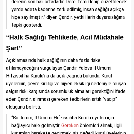
derenin son hali ortadadır. Dere, temizlenip düzeltilecek
yerde adeta kaderine terk edilmiş, insan sağlığı açıkça
hiçe sayılmıştır,” diyen Çandır, yetkililerin duyarsızlığına
tepki gösterdi.
“Halk Sağlığı Tehlikede, Acil Müdahale
Şart”
Açıklamasında halk sağlığının daha fazla riske
atılamayacağını vurgulayan Çandır, Yalova İl Umumi
Hıfzıssıhha Kurulu’na da açık çağrıda bulundu. Kurul
üyelerinin, çevre kirliliği ve hijyen eksikliği nedeniyle oluşan
salgın riski karşısında sorumluluk almaları gerektiğini ifade
eden Çandır, alınması gereken tedbirlerin artık “vacip”
olduğunu belirtti.
“Bu durum, İl Umumi Hıfzıssıhha Kurulu üyeleri için
bağlayıcı hale gelmiştir.
Gereken
önlemleri almak, ilgili
kurumları harekete geçirmek, siz değerli kurul üyelerinin